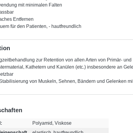
endung mit minimalen Falten
assbar
faches Entfernen
em für den Patienten, - hautfreundlich
tion
gzeitbehandlung zur Retention von allen Arten von Primär- u
stermaterial, Kathetern und Kanülen (etc.) insbesondere an Ge
setzbar
 Stabilisierung von Muskeln, Sehnen, Bändern und Gelenken mi
schaften
:
Polyamid, Viskose
leigenschaft
elastisch, hautfreundlich,