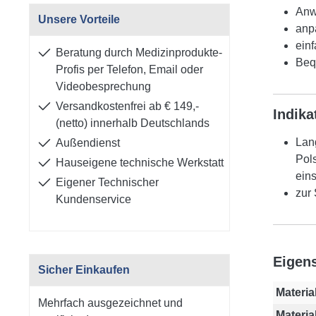
Anw
Unsere Vorteile
anp
ein
Beratung durch Medizinprodukte-
Bequ
Profis per Telefon, Email oder
Videobesprechung
Versandkostenfrei ab € 149,-
Indika
(netto) innerhalb Deutschlands
Lan
Außendienst
Pol
Hauseigene technische Werkstatt
ein
Eigener Technischer
zur
Kundenservice
Eigen
Sicher Einkaufen
Material
Mehrfach ausgezeichnet und
Materia