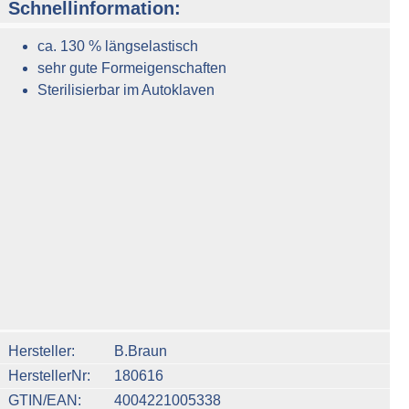
Schnellinformation:
ca. 130 % längselastisch
sehr gute Formeigenschaften
Sterilisierbar im Autoklaven
n um die Anzahl zu erhöhen oder zu reduzieren.
Hersteller
B.Braun
HerstellerNr
180616
GTIN/EAN
4004221005338