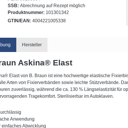
SSB:
Abrechnung auf Rezept möglich
Produktnummer:
101301342
GTIN/EAN:
4004221005338
ibung
Hersteller
raun Askina® Elast
na® Elast von B. Braun ist eine hochwertige elastische Fixier
 alle Arten von Fixierverbänden sowie leichte Stützverbände. D
uren zuverlässig, während die ca. 130 % Längselastizität für o
ervorragenden Tragekomfort. Sterilisierbar im Autoklaven.
durchlässig
fache Anwendung
r einfaches Abwicklung