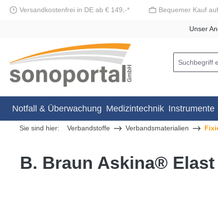
Versandkostenfrei in DE ab € 149,-*
Bequemer Kauf au
springen
Zur Hauptnavigation springen
Unser An
Notfall & Überwachung
Medizintechnik
Instrumente
Sie sind hier:
Verbandstoffe
Verbandsmaterialien
Fixi
B. Braun Askina® Elast
Bildergalerie überspringen