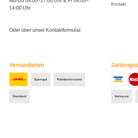
Mo-Do 08:00–17:00 Uhr & Fr 08:00–
Kontakt
14:00 Uhr
Oder über unser
Kontaktformular
.
Versandarten
Zahlungsa
Sperrgut
Palettenversand
Benutzerdefiniertes Bild 1
Benutzerdefini
Benut
Standard
Vorkasse