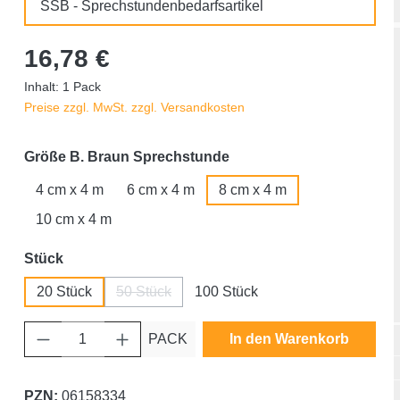
SSB - Sprechstundenbedarfsartikel
16,78 €
Inhalt:
1 Pack
Preise zzgl. MwSt. zzgl. Versandkosten
auswählen
Größe B. Braun Sprechstunde
4 cm x 4 m
6 cm x 4 m
8 cm x 4 m
10 cm x 4 m
auswählen
Stück
20 Stück
50 Stück
100 Stück
(Diese Option ist zurzeit nicht verfügbar.)
Produkt Anzahl: Gib den gewünschten Wert ein oder benutze die Schaltfläche
PACK
In den Warenkorb
PZN:
06158334