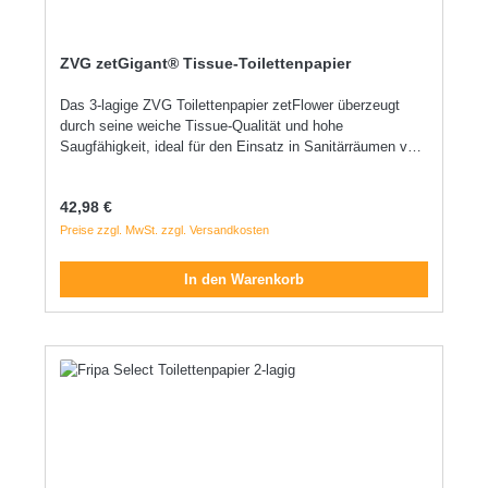
ZVG zetGigant® Tissue-Toilettenpapier
Das 3-lagige ZVG Toilettenpapier zetFlower überzeugt
durch seine weiche Tissue-Qualität und hohe
Saugfähigkeit, ideal für den Einsatz in Sanitärräumen von
Gesundheitseinrichtungen. 3-lagiges Toilettenpapier
Hochweißes Tissue Besonders weich und saugfähig Aus
Regulärer Preis:
42,98 €
Recyclingmaterial hergestellt Je Rolle 250 Blatt Perforiert
für einfaches Abtrennen Mit dekorativem Blumendekor
Preise zzgl. MwSt. zzgl. Versandkosten
Geeignet für Sanitärräume im Gesundheitsbereich
In den Warenkorb