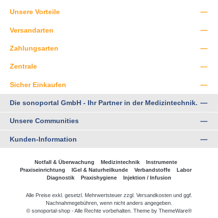
Unsere Vorteile
Versandarten
Zahlungsarten
Zentrale
Sicher Einkaufen
Die sonoportal GmbH - Ihr Partner in der Medizintechnik.
Unsere Communities
Kunden-Information
Notfall & Überwachung
Medizintechnik
Instrumente
Praxiseinrichtung
IGel & Naturheilkunde
Verbandstoffe
Labor
Diagnostik
Praxishygiene
Injektion / Infusion
Alle Preise exkl. gesetzl. Mehrwertsteuer zzgl.
Versandkosten
und ggf.
Nachnahmegebühren, wenn nicht anders angegeben.
© sonoportal-shop - Alle Rechte vorbehalten. Theme by
ThemeWare®