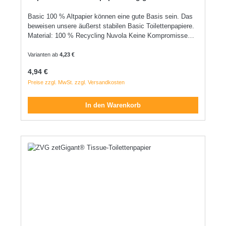
Basic 100 % Altpapier können eine gute Basis sein. Das
beweisen unsere äußerst stabilen Basic Toilettenpapiere.
Material: 100 % Recycling Nuvola Keine Kompromisse
kennen unsere Nuvola® Toilettenpapiere. Dank Recycling-
Tissue sind sie gut für die Umwelt und dabei angenehm
Varianten ab
4,23 €
weich. Material: 100 % Recycling Select Fripa Select
Regulärer Preis:
4,94 €
Toilettenpapiere sind die beste Wahl, wenn maximaler
Preise zzgl. MwSt. zzgl. Versandkosten
Komfort gewünscht wird. Die patentierte
Doppelseitenprägung sorgt für angenehme Griffigkeit. Das
ist echter Luxus. Material: 100 % Zellstoff Edina Edina®
In den Warenkorb
Toilettenpapiere verbinden Komfort und Wirtschaftlichkeit
zielsicher zugeschnitten auf das Einstiegssegment.
Material: 100 % Zellstoff