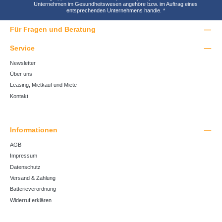
Unternehmen im Gesundheitswesen angehöre bzw. im Auftrag eines
entsprechenden Unternehmens handle.
*
Für Fragen und Beratung
Service
Newsletter
Über uns
Leasing, Mietkauf und Miete
Kontakt
Informationen
AGB
Impressum
Datenschutz
Versand & Zahlung
Batterieverordnung
Widerruf erklären