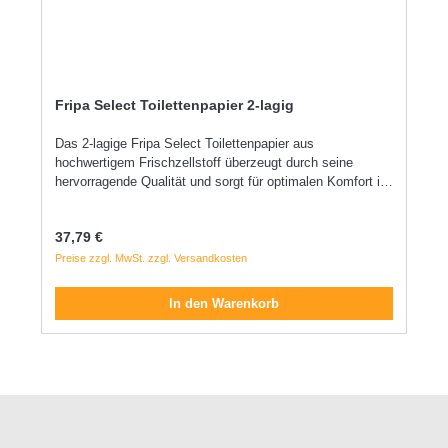
Fripa Select Toilettenpapier 2-lagig
Das 2-lagige Fripa Select Toilettenpapier aus
hochwertigem Frischzellstoff überzeugt durch seine
hervorragende Qualität und sorgt für optimalen Komfort im
täglichen Gebrauch. Es ist sanft zur Haut und gleichzeitig
reißfest. 2-lagiges Toilettenpapier für angenehmen
Regulärer Preis:
37,79 €
Komfort Sanft und hautfreundlich Reißfest und
zuverlässig Aus 100 % chlorfrei gebleichtem
Preise zzgl. MwSt. zzgl. Versandkosten
Frischzellstoff Hochweiß mit Dekorprägung Mit Wende-
Prägung Für Kleinrollensysteme geeignet Maße: ca. 10 x
In den Warenkorb
14 cm