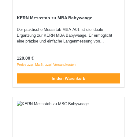
KERN Messstab zu MBA Babywaage
Der praktische Messstab MBA-A01 ist die ideale
Ergänzung zur KERN MBA Babywaage. Er ermöglicht
eine präzise und einfache Längenmessung von
Säuglingen direkt während des Wiegens. Die robuste
Konstruktion und die leicht ablesbare Skala sorgen für
Regulärer Preis:
120,00 €
eine zuverlässige Handhabung im medizinischen Alltag.
Perfekt geeignet für Kliniken, Hebammen und
Preise zzgl. MwSt. zzgl. Versandkosten
Kinderarztpraxen.
In den Warenkorb