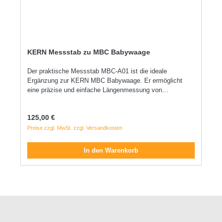
KERN Messstab zu MBC Babywaage
Der praktische Messstab MBC-A01 ist die ideale
Ergänzung zur KERN MBC Babywaage. Er ermöglicht
eine präzise und einfache Längenmessung von
Säuglingen direkt während des Wiegens. Die robuste
Konstruktion und die leicht ablesbare Skala sorgen für
Regulärer Preis:
125,00 €
eine zuverlässige Handhabung im medizinischen Alltag.
Perfekt geeignet für Kliniken, Hebammen und
Preise zzgl. MwSt. zzgl. Versandkosten
Kinderarztpraxen.
In den Warenkorb