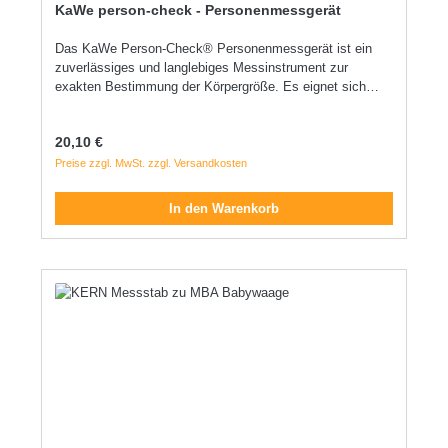
KaWe person-check - Personenmessgerät
Das KaWe Person-Check® Personenmessgerät ist ein
zuverlässiges und langlebiges Messinstrument zur
exakten Bestimmung der Körpergröße. Es eignet sich
ideal für den Einsatz in Arztpraxen, Kliniken, Schulen oder
Fitnessstudios und überzeugt durch einfache
Regulärer Preis:
20,10 €
Handhabung, hohe Stabilität und präzise Messergebnisse.
Produkteigenschaften: Messbereich bis 210 cm: Für alle
Preise zzgl. MwSt. zzgl. Versandkosten
Körpergrößen geeignet von Kindern bis zu Erwachsenen.
Leicht ablesbare Skala: Die gut sichtbare Zentimeterskala
In den Warenkorb
ermöglicht eine schnelle und exakte Ablesung. Robuste
Konstruktion: Gefertigt aus hochwertigen Materialien für
eine lange Lebensdauer. Einfache Wandmontage:
Inklusive Befestigungsschrauben und Dübel sofort
einsatzbereit. Pflegeleicht: Reinigung mit einem feuchten,
fusselfreien Tuch möglich; keine Sterilisation erforderlich.
Anwendung: Der bewegliche Messschenkel wird sanft auf
den Kopf der zu messenden Person abgesenkt. Die
Körpergröße kann direkt an der Skala abgelesen werden.
Die Anwendung sollte durch autorisiertes Fachpersonal
erfolgen.