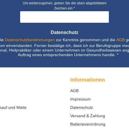
Um weiterzugehen, geben Sie die oben abgebildeten
Zeichen ein
*
Datenschutz
die
Datenschutzbestimmungen
zur Kenntnis genommen und die
AGB
ge
nen einverstanden. Ferner bestätige ich, dass ich zur Berufsgruppe me
nal, Heilpraktiker oder einem Unternehmen im Gesundheitswesen ang
Auftrag eines entsprechenden Unternehmens handle.
*
Informationen
AGB
Impressum
kauf und Miete
Datenschutz
Versand & Zahlung
Batterieverordnung