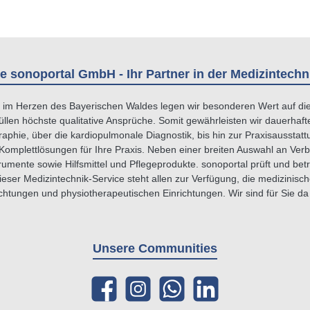
e sonoportal GmbH - Ihr Partner in der Medizintechn
im Herzen des Bayerischen Waldes legen wir besonderen Wert auf die Q
üllen höchste qualitative Ansprüche. Somit gewährleisten wir dauerhaf
ie, über die kardiopulmonale Diagnostik, bis hin zur Praxisausstattu
Komplettlösungen für Ihre Praxis. Neben einer breiten Auswahl an Verbr
umente sowie Hilfsmittel und Pflegeprodukte. sonoportal prüft und betr
ser Medizintechnik-Service steht allen zur Verfügung, die medizinisc
htungen und physiotherapeutischen Einrichtungen. Wir sind für Sie da - 
Unsere Communities
Facebook
Instagram
WhatsApp
LinkedIn