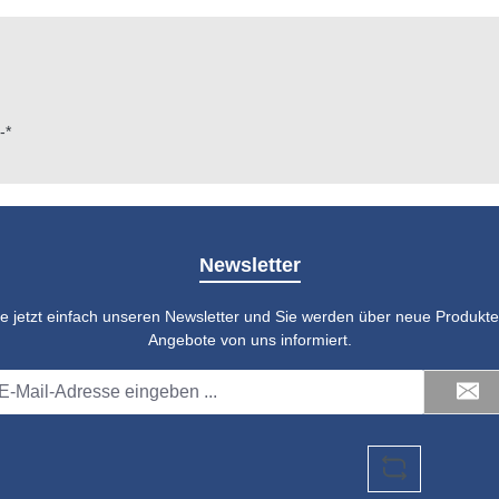
ideal zur Archivierung und
eren Auswertung eignen
ür den täglichen Einsatz in
d Klinik.
-*
Newsletter
e jetzt einfach unseren Newsletter und Sie werden über neue Produkte 
Angebote von uns informiert.
il-
dresse