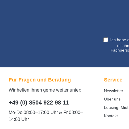
Messung verfolgt das Kind ein
animiertes Autorennen konzentriert,
ruhig und nahezu bewegungslos.
Das Rennen startet automatisch mit
Beginn der Messung, und als
Motivation gewinnt das Kind am
Ich habe 
Ende das Rennen. Das minimiert
mit ih
Fachperso
Messfehler und reduziert
Wiederholungen auf ein Minimum.
Standard Lieferumfang touchTymp
MI 26 mit 10,4" Touchscreen
Für Fragen und Beratung
Service
Messsonde mit Leuchtdioden
Kopfhörer DD45
Wir helfen Ihnen gerne weiter unter:
Newsletter
Patientenantworttaste
Über uns
Ohrstöpselbox MAICO Sessions
+49 (0) 8504 922 98 11
Leasing, Miet
Software für Tympanometrie und
Mo-Do 08:00–17:00 Uhr & Fr 08:00–
Audiometrie RaceCar-Animation für
Kontakt
14:00 Uhr
kindgerechte Messungen zustätzlich
mit Drucker intigrierter Drucker 2