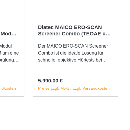
Diatec MAICO ERO-SCAN
-Modul
Screener Combo (TEOAE und
DPOAE)
 Modul
Der MAICO ERO-SCAN Screener
3 um eine
Combo ist die ideale Lösung für
prüfung
schnelle, objektive Hörtests bei
Neugeborenen, Kindern und
Erwachsenen. Das handliche Gerät
Regulärer Preis:
5.990,00 €
licht die
kombiniert TEOAE und DPOAE
en - mit
Messungen in einem System und
andkosten
Preise zzgl. MwSt. zzgl. Versandkosten
nd
liefert zuverlässige Ergebnisse in
sch die
wenigen Sekunden. Dank intuitiver
b
In den Warenkorb
Eine
Bedienung, übersichtlichem
stellung
Farbdisplay und automatischem
telwert
Ausdruck der Testergebnisse in nur
ung
2 Sekunden ist der ERO SCAN