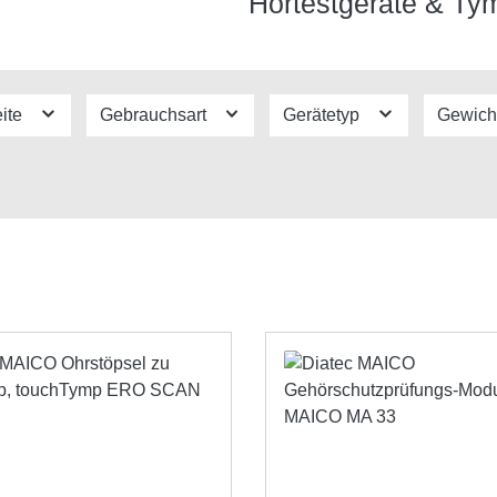
Hörtestgeräte & T
eite
Gebrauchsart
Gerätetyp
Gewich