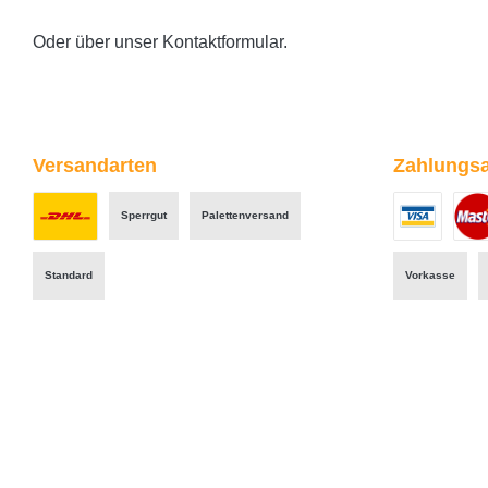
Thermopapierrollen zustätzlich mit
Oder über unser
Kontaktformular
.
Drucker und Knochenleitung
intigrierter Drucker 2
Thermopapierrollen
Knochenleitungshörer B71 Ihre
Vorteile auf einen Blick Kompaktes
Versandarten
Zahlungsa
Kombigerät für Tympanometrie &
Audiometrie Hohe Auflösung und
Sperrgut
Palettenversand
flüssige Bedienung dank
Benutzerdefiniertes Bild 1
Benutzerdefini
Benut
Touchscreen Real-time LED-
Standard
Vorkasse
Feedback an der Sonde
Automatischer Druckstart bei
integrierter Druckeinheit Optimierte
Messungen bei Kindern durch
RaceCar-Modul