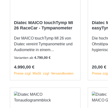
Diatec MAICO touchTymp MI
Diatec 
26 RaceCar - Tympanometer
easyTy
SCAN
Der MAICO touchTymp MI 26 von
Die hoch
Diatec vereint Tympanometrie und
Ohrstöpse
Audiometrie in einem
hygienis
hochmodernen, platzsparenden
Tympano
Varianten ab
4.790,00 €
Kombigerät. Mit seinem großen
ihrer opt
Regulärer Preis:
Reguläre
4.990,00 €
20,00 €
10,4-Zoll-Touchscreen und der
den äuße
intuitiven Benutzeroberfläche
zuverläss
Preise zzgl. MwSt. zzgl. Versandkosten
Preise zzg
ermöglicht es besonders effiziente
Vorausse
und komfortable Messabläufe ideal
Messung 
In den Warenkorb
für HNO-Praxen, pädiatrische
Über- od
Untersuchungen und Screening-
Trommelfe
Umgebungen. Dank der
Vorteile a
Kombination aus zwei
Passgena