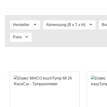
Hersteller
Abmessung (B x T x H)
Br
Preis