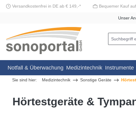
Versandkostenfrei in DE ab € 149,-*
Bequemer Kauf au
springen
Zur Hauptnavigation springen
Unser An
Notfall & Überwachung
Medizintechnik
Instrumente
Sie sind hier:
Medizintechnik
Sonstige Geräte
Hörtes
Hörtestgeräte & Tympa