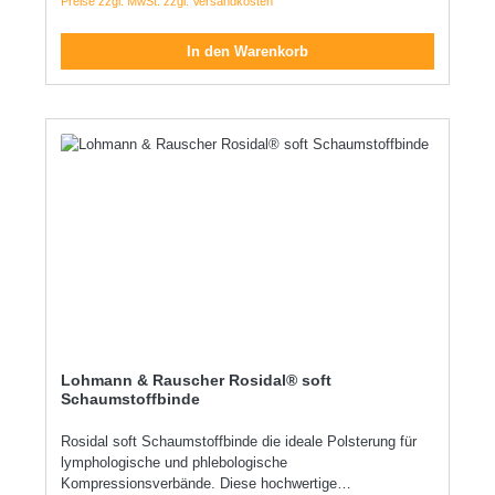
Preise zzgl. MwSt. zzgl. Versandkosten
Unterpolsterung von Starr- und Stützverbänden Schutz
vor den Einwirkungen von harten Gips- und Castmaterial
anschmiegsam latexfrei
In den Warenkorb
Lohmann & Rauscher Rosidal® soft
Schaumstoffbinde
Rosidal soft Schaumstoffbinde die ideale Polsterung für
lymphologische und phlebologische
Kompressionsverbände. Diese hochwertige