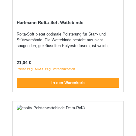
Hartmann Rolta-Soft Wattebinde
Rolta-Soft bietet optimale Polsterung für Starr- und
Stützverbände. Die Wattebinde besteht aus nicht
saugenden, gekräuselten Polyesterfasern, ist weich,
hautfreundlich, luft- und sekretdurchlässig sowie
temperaturausgleichend. Dank rutschsicherer
Regulärer Preis:
21,04 €
Eigenhaftung sitzt sie faltenfrei, lässt sich einfach
anlegen und von Hand abreißen. Sterilisierbar (Dampf A
Preise zzgl. MwSt. zzgl. Versandkosten
121 °C) und strahlenindifferent ideal für den
professionellen Einsatz. weich und hautfreundlich
In den Warenkorb
faltenfreier Sitz durch rutschsichere Eigenhaftung von
Hand abreißbar sterilisierbar (Dampf A 121°C)
strahlenindifferent Indikation: als Polstermaterial (unter
Gips-, Stütz- und Kompressiosnverbände) zum Polstern
von Schienen Einziehmaterial von Schlauchverbänden