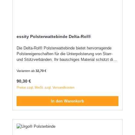
essity Polsterwattebinde Delta-Rol®
Die Delta-Rol® Polsterwattebinde bietet hervorragende
Polstereigenschaften für die Unterpolsterung von Starr-
und Stützverbänden. Ihr bauschiges Material schützt die
Haut zuverlässig während der oft wochenlangen
Behandlung und sorgt für eine glatte, komfortable Schicht
Varianten ab
32,70 €
unter dem Verband. Hergestellt aus hochwertigen
Regulärer Preis:
90,30 €
Polyesterfasern, ist Delta-Rol® weich, anschmiegsam und
Preise zzgl. MwSt. zzgl. Versandkosten
autoklavierbar, ideal für den professionellen Einsatz in
Klinik und Praxis.
In den Warenkorb