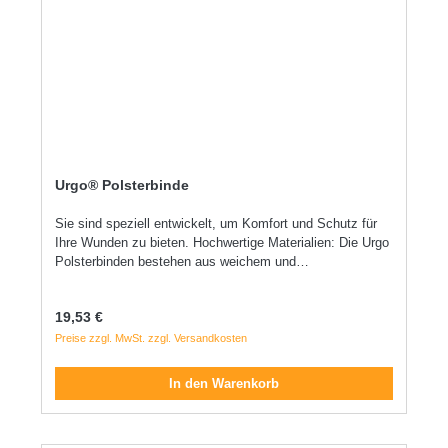
Urgo® Polsterbinde
Sie sind speziell entwickelt, um Komfort und Schutz für
Ihre Wunden zu bieten. Hochwertige Materialien: Die Urgo
Polsterbinden bestehen aus weichem und
atmungsaktivem Material, das für optimalen Komfort
sorgt. Sie sind hypoallergen und eignen sich daher auch
Regulärer Preis:
19,53 €
für empfindliche Haut. Vielseitige Anwendung: Ob
Schnittwunden, Schürfwunden oder kleinere
Preise zzgl. MwSt. zzgl. Versandkosten
Verbrennungen - die Urgo Polsterbinden sind für alle Arten
von Wunden geeignet. Sie können auch zur Fixierung von
In den Warenkorb
Salben oder Cremes verwendet werden. Einfache
Handhabung: Die Urgo Polsterbinden sind leicht
anzulegen und zu entfernen, ohne die Wunde zu stören.