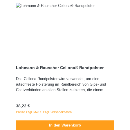
Sie sind in verschiedenen Größen erhältlich, um Ihren
individuellen Bedürfnissen gerecht zu werden.
Zuverlässiger Schutz: Mit den Urgo Polsterbinden können
Sie sicher sein, dass Ihre Wunden gut geschützt sind. Sie
bieten eine effektive Barriere gegen Bakterien und
verhindern so Infektionen.
Lohmann & Rauscher Cellona® Randpolster
Das Cellona Randpolster wird verwendet, um eine
rutschfeste Polsterung im Randbereich von Gips- und
Castverbänden an allen Stellen zu bieten, die einem
Druckrisiko ausgesetzt sind. Es hilft dabei, Druckstellen
zu vermeiden und sorgt gleichzeitig für einen angenehmen
Regulärer Preis:
38,22 €
Tragekomfort. Das Cellona Randpolster hat die gleichen
Eigenschaften wie das Cellona Polster. Dank eines
Preise zzgl. MwSt. zzgl. Versandkosten
flächendeckend aufgetragenen hautfreundlichen
Klebstoffs haftet das Produkt von selbst.
In den Warenkorb