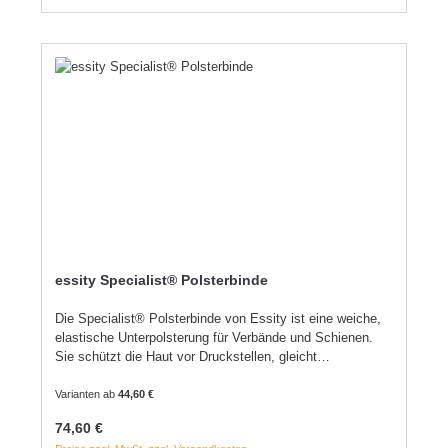
essity Specialist® Polsterbinde
Die Specialist® Polsterbinde von Essity ist eine weiche,
elastische Unterpolsterung für Verbände und Schienen.
Sie schützt die Haut vor Druckstellen, gleicht
Unebenheiten aus und sorgt für hohen Tragekomfort. Die
Binde ist atmungsaktiv, hautfreundlich und leicht
Varianten ab
44,60 €
anzulegen - ideal für die sichere und angenehme
Regulärer Preis:
74,60 €
Versorgung bei Kompressions- oder Stützverbänden. für