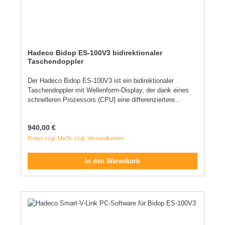
Hadeco Bidop ES-100V3 bidirektionaler
Taschendoppler
Der Hadeco Bidop ES-100V3 ist ein bidirektionaler
Taschendoppler mit Wellenform-Display, der dank eines
schnelleren Prozessors (CPU) eine differenziertere
Datenverarbeitung, wie z.B. die FFT-Analyse (Farbe),
ermöglicht. Dies wird durch die neue Version der PC-
Regulärer Preis:
940,00 €
Software SmartV-Link unterstützt. Die Bedienung ist
intuitiv gestaltet und kombiniert einen Pendelschalter mit
Preise zzgl. MwSt. zzgl. Versandkosten
einer Rücktaste, wodurch der Modus einfach ausgewählt
und die Anzeige eingefroren werden kann. Der Bidop ES-
In den Warenkorb
100V3 eignet sich für verschiedene
Doppleruntersuchungen des arteriellen und venösen
Blutdrucks sowie für fötale Untersuchungen (2 MHz
Sonde). Er zeigt die Echtzeit-Wellenform, numerische
Daten und den Herzschlag an. Dank seiner kompakten
Bauweise ist er flexibel und ortsunabhängig einsetzbar.
Die akustische Übertragung erfolgt über Lautsprecher oder