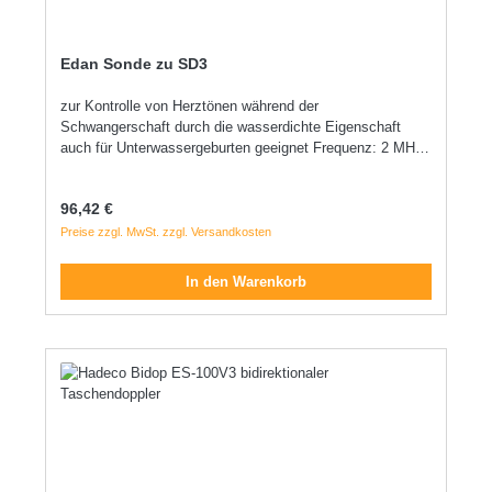
zur Vitalitätskontrolle Vaskuläre Diagnostik (mit 4/8 MHz
Sonden) Technische Daten: Maße (B×H×T): 8,5 × 13,8 ×
3,2 cm Gewicht: ca. 300 g
Edan Sonde zu SD3
zur Kontrolle von Herztönen während der
Schwangerschaft durch die wasserdichte Eigenschaft
auch für Unterwassergeburten geeignet Frequenz: 2 MHz
mit tiefer Penetration für die spätere Schwangerschaft und
größere Patienten 3 MHz erkennt fetalen Herzschlag
Regulärer Preis:
96,42 €
bereits nach 9 Wochen 4 MHz - 8 MHz zur
Blutflusserkennung
Preise zzgl. MwSt. zzgl. Versandkosten
In den Warenkorb