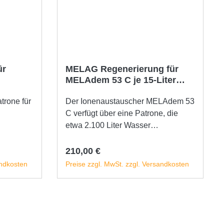
ie MELAG-
rofi- und
ür
MELAG Regenerierung für
MELAdem 53 C je 15-Liter
Container
trone für
Der Ionenaustauscher MELAdem 53
C verfügt über eine Patrone, die
etwa 2.100 Liter Wasser
entmineralisiert. Um eine
störungsfreie Betriebsfähigkeit zu
Regulärer Preis:
210,00 €
gewährleisten, ist eine regelmäßige
andkosten
Preise zzgl. MwSt. zzgl. Versandkosten
Wartung der Patronen erforderlich.
b
In den Warenkorb