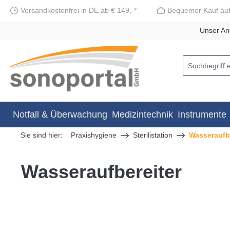
Versandkostenfrei in DE ab € 149,-*
Bequemer Kauf au
springen
Zur Hauptnavigation springen
Unser An
Notfall & Überwachung
Medizintechnik
Instrumente
Sie sind hier:
Praxishygiene
Sterilistation
Wasseraufbe
Wasseraufbereiter