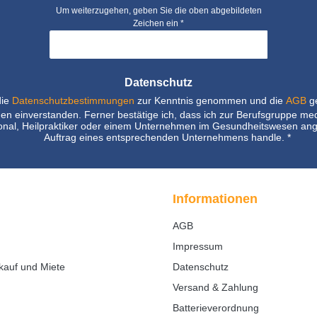
Um weiterzugehen, geben Sie die oben abgebildeten
Zeichen ein
*
Datenschutz
die
Datenschutzbestimmungen
zur Kenntnis genommen und die
AGB
ge
nen einverstanden. Ferner bestätige ich, dass ich zur Berufsgruppe me
nal, Heilpraktiker oder einem Unternehmen im Gesundheitswesen ang
Auftrag eines entsprechenden Unternehmens handle.
*
Informationen
AGB
Impressum
kauf und Miete
Datenschutz
Versand & Zahlung
Batterieverordnung