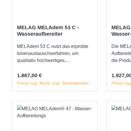
MELAG MELAdem 53 C -
MELAG 
Wasseraufbereiter
Wasser-
MELAdem 53 C nutzt das erprobte
Die MEL
Ionenaustauschverfahren, um
Aufbereit
qualitativ hochwertiges,
die Produ
demineralisiertes Wasser für
hochwert
Reinigungs-, Desinfektions- und
Wasser, d
Regulärer Preis:
Reguläre
1.867,00 €
1.927,0
Sterilisationsprozesse zu
MELAther
Preise zzgl. MwSt. zzgl. Versandkosten
Preise zzg
produzieren. Die
Instrumen
Wasserbehandlungsanlage von
Careclave
In den Warenkorb
MELAG ist speziell für den hohen
Versorgu
Bedarf an erstklassigem aqua dem
wird. Sie 
ausgelegt, um den MELAtherm, den
Behältern 
Careclave und einen oder mehrere
regenerie
Praxis-Autoklaven zu versorgen. Im
Einer die