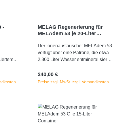
 -
MELAG Regenerierung für
MELAdem 53 je 20-Liter
Container
Der Ionenaustauscher MELAdem 53
verfügt über eine Patrone, die etwa
siertem
2.800 Liter Wasser entmineralisiert.
 Ihrer
Um eine störungsfreie
em Prinzip
Betriebsfähigkeit zu gewährleisten,
Regulärer Preis:
240,00 €
 dem
ist eine regelmäßige Wartung der
andkosten
Preise zzgl. MwSt. zzgl. Versandkosten
Patronen erforderlich.
ielsweise
b
In den Warenkorb
onen,
den.
0
sser