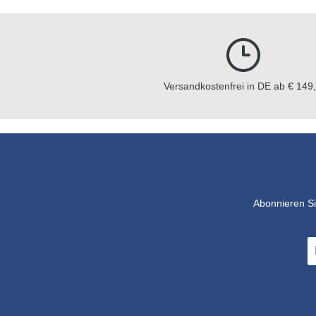
Versorgung des Careclave benötigt
wird.
Versandkostenfrei in DE ab € 149,
Abonnieren Si
E-
Ma
A
*