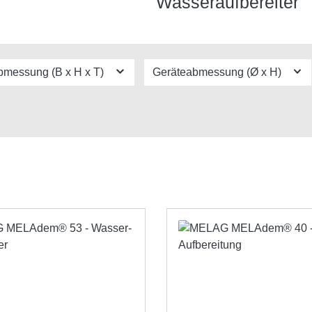
Wasseraufbereiter
bmessung (B x H x T)
Geräteabmessung (Ø x H)