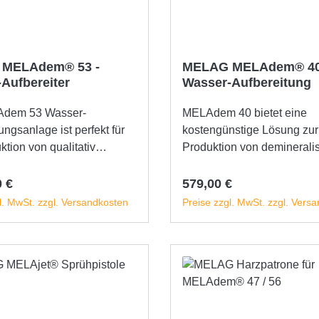
MELAdem® 53 -
MELAG MELAdem® 40
Aufbereiter
Wasser-Aufbereitung
Adem 53 Wasser-
MELAdem 40 bietet eine
ungsanlage ist perfekt für
kostengünstige Lösung zur
ktion von qualitativ
Produktion von deminerali
igem, demineralisiertem
Wasser (aqua dem) direkt in
as für die Endspülung im
Praxis. Es arbeitet nach d
r Preis:
Regulärer Preis:
0 €
579,00 €
m, die
des Ionenaustauschs, bei
l. MwSt. zzgl. Versandkosten
Preise zzgl. MwSt. zzgl. Vers
tenaufbereitung mit
Verunreinigungen im
 und die gleichzeitige
Leitungswasser, wie beisp
In den Warenkorb
In den Warenkor
ng anderer Geräte benötigt
Calcium- und Magnesiumi
wird mit zwei 20-Liter-
durch Wasserstoff- und
geliefert, die mit
Hydroxidionen ersetzt wer
rbarem Harz gefüllt sind.
Dadurch stellt MELAdem 4
ser Behälter ist ständig mit
hochqualitatives Speisewa