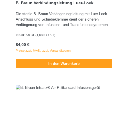
B. Braun Verbindungsleitung Luer-Lock
Die sterile B. Braun Verlängerungsleitung mit Luer-Lock-
Anschluss und Schiebeklemme dient der sicheren
Verlängerung von Infusions- und Transfusionssystemen.
Sie ist für Druck- und Schwerkraftapplikationen geeignet
und überzeugt durch ein minimales Restvolumen, ideal für
Inhalt:
50 ST
(1,68 € / 1 ST)
Infusionen mit geringem Volumen. ACHTUNG:
Regulärer Preis:
84,00 €
Restfüllmenge von 0,4 ml verbleibt
Preise zzgl. MwSt. zzgl. Versandkosten
In den Warenkorb