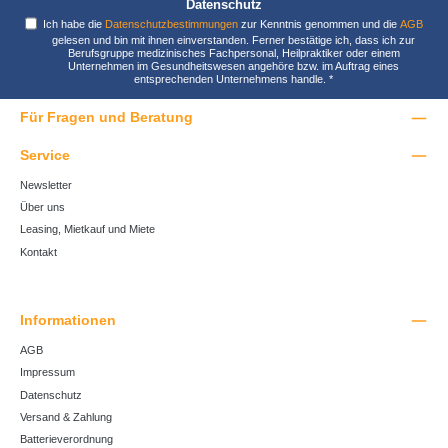
Datenschutz
Ich habe die
Datenschutzbestimmungen
zur Kenntnis genommen und die
AGB
gelesen und bin mit ihnen einverstanden. Ferner bestätige ich, dass ich zur
Berufsgruppe medizinisches Fachpersonal, Heilpraktiker oder einem
Unternehmen im Gesundheitswesen angehöre bzw. im Auftrag eines
entsprechenden Unternehmens handle.
*
Für Fragen und Beratung
Service
Newsletter
Über uns
Leasing, Mietkauf und Miete
Kontakt
Informationen
AGB
Impressum
Datenschutz
Versand & Zahlung
Batterieverordnung