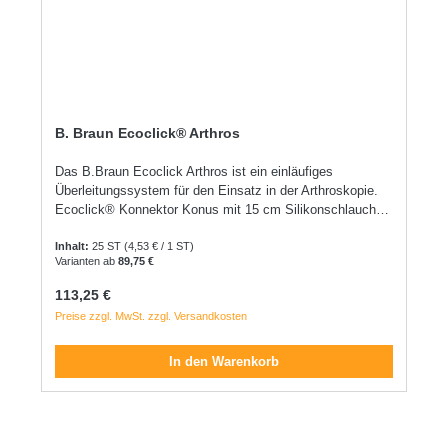
Für eine sichere Verbindung mit anderen Komponenten.
Latex- und DEHP-frei: Für maximale Patientensicherheit
und Verträglichkeit. Schlauchlänge: 150 cm ideal für
flexible Anwendungen. Anwendungsbereiche: Das
Intrafix® Air P eignet sich ideal für die Volumentherapie,
die Verabreichung von Medikamenten sowie für den
Einsatz in Notfall- und Routinebehandlungen. Es ist
B. Braun Ecoclick® Arthros
kompatibel mit Infusionspumpen, die für 3 x 4,1 mm
Schläuche ausgelegt sind.
Das B.Braun Ecoclick Arthros ist ein einläufiges
Überleitungssystem für den Einsatz in der Arthroskopie.
Ecoclick® Konnektor Konus mit 15 cm Silikonschlauch
als Ansatz für Arthroskope 330 cm lang
Inhalt:
25 ST
(4,53 € / 1 ST)
Varianten ab
89,75 €
Regulärer Preis:
113,25 €
Preise zzgl. MwSt. zzgl. Versandkosten
In den Warenkorb