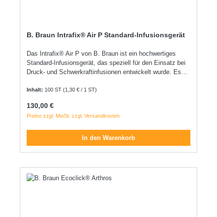
B. Braun Intrafix® Air P Standard-Infusionsgerät
Das Intrafix® Air P von B. Braun ist ein hochwertiges
Standard-Infusionsgerät, das speziell für den Einsatz bei
Druck- und Schwerkraftinfusionen entwickelt wurde. Es
überzeugt durch seine durchdachte Konstruktion, die eine
sichere, komfortable und präzise Infusionstherapie
Inhalt:
100 ST
(1,30 € / 1 ST)
ermöglicht sowohl im ambulanten als auch im stationären
Regulärer Preis:
130,00 €
Bereich. Produkteigenschaften im Überblick: Scharfer
Preise zzgl. MwSt. zzgl. Versandkosten
Einstechdorn: Für ein leichtes Einstechen, auch bei
hängenden Behältern. Belüftungssystem mit
bakteriendichter Verschlusskappe: Für eine sichere
In den Warenkorb
Luftzufuhr ohne Kontaminationsrisiko. Flexible
Pumpkammer: Ermöglicht ein schnelles und einfaches
Einstellen des Flüssigkeitsspiegels. Hochtransparentes
Schauglas: Für optimale Sichtkontrolle während der
Infusion. Filtermembran (15 µm): Im Tropfkammerboden
integriert, schützt zuverlässig vor groben Partikeln.
Druckbeständig bis 2 bar: Auch für den Einsatz mit
geeigneten Infusionspumpen geeignet. Luer-Lock-Ansatz: