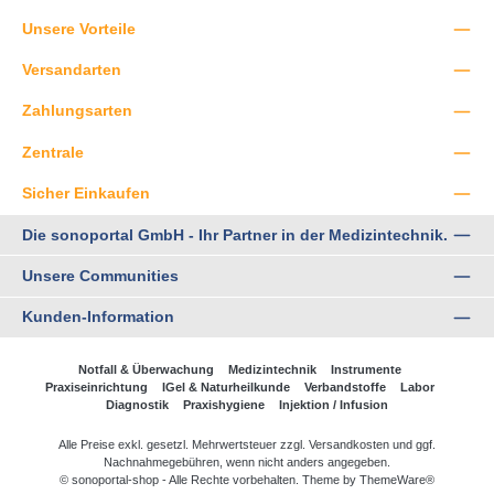
Unsere Vorteile
Versandarten
Zahlungsarten
Zentrale
Sicher Einkaufen
Die sonoportal GmbH - Ihr Partner in der Medizintechnik.
Unsere Communities
Kunden-Information
Notfall & Überwachung
Medizintechnik
Instrumente
Praxiseinrichtung
IGel & Naturheilkunde
Verbandstoffe
Labor
Diagnostik
Praxishygiene
Injektion / Infusion
Alle Preise exkl. gesetzl. Mehrwertsteuer zzgl.
Versandkosten
und ggf.
Nachnahmegebühren, wenn nicht anders angegeben.
© sonoportal-shop - Alle Rechte vorbehalten. Theme by
ThemeWare®