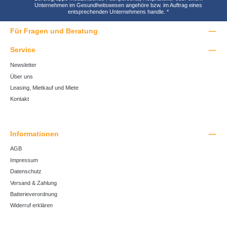
Unternehmen im Gesundheitswesen angehöre bzw. im Auftrag eines
entsprechenden Unternehmens handle.
*
Für Fragen und Beratung
Service
Newsletter
Über uns
Leasing, Mietkauf und Miete
Kontakt
Informationen
AGB
Impressum
Datenschutz
Versand & Zahlung
Batterieverordnung
Widerruf erklären