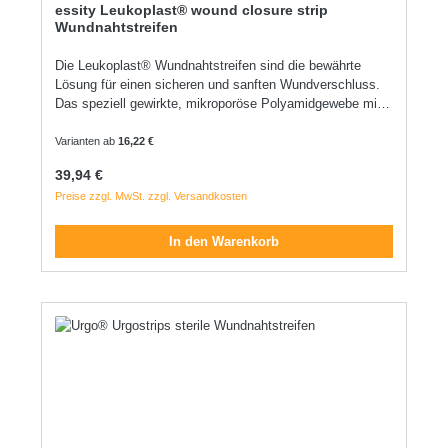
essity Leukoplast® wound closure strip
Wundnahtstreifen
Die Leukoplast® Wundnahtstreifen sind die bewährte
Lösung für einen sicheren und sanften Wundverschluss.
Das speziell gewirkte, mikroporöse Polyamidgewebe mit
Acryl-Polymer-Kleber sorgt für eine dauerhafte und
zugleich flexible Adaption der Wundränder. Die intelligente
Varianten ab
16,22 €
Struktur passt sich den unterschiedlichen Heilungsstadien
Regulärer Preis:
39,94 €
an, reduziert das Risiko von Hautmazerationen und lässt
Preise zzgl. MwSt. zzgl. Versandkosten
Feuchtigkeit hindurch. Dank hautfreundlichem Kleber und
abgerundeten Ecken bleibt der Streifen lange haltbar, ohne
sich aufzurollen. Ideal zur Verbesserung des
In den Warenkorb
kosmetischen Narbenergebnisses nach frühzeitiger
Entfernung von Hautnähten oder -klammern. flexible
Wundrandadaption elastisch kräftiger und hautfreundlich
latexfrei Indikation zum atraumatischen Hautverschluss
kleiner Wunden oder Inzisionen als Ergänzung zur
Hautnaht