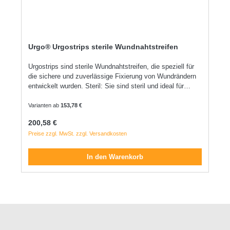
Urgo® Urgostrips sterile Wundnahtstreifen
Urgostrips sind sterile Wundnahtstreifen, die speziell für
die sichere und zuverlässige Fixierung von Wundrändern
entwickelt wurden. Steril: Sie sind steril und ideal für
postoperative und oberflächliche Wunden. Hautverträglich:
Sie haben eine hohe Hautverträglichkeit und sind daher
Varianten ab
153,78 €
auch für empfindliche Haut geeignet. Starke Klebkraft:
Regulärer Preis:
200,58 €
Dank ihrer starken Klebkraft ermöglichen sie einen
Preise zzgl. MwSt. zzgl. Versandkosten
atraumatischen Verschluss von Wunden und stabilisieren
frische Narben. Rückstandsfrei lösbar: Sie sind
schmerzlos und rückstandsfrei lösbar. Keine Mazeration:
In den Warenkorb
Sie verhindern eine Mazeration der Haut.