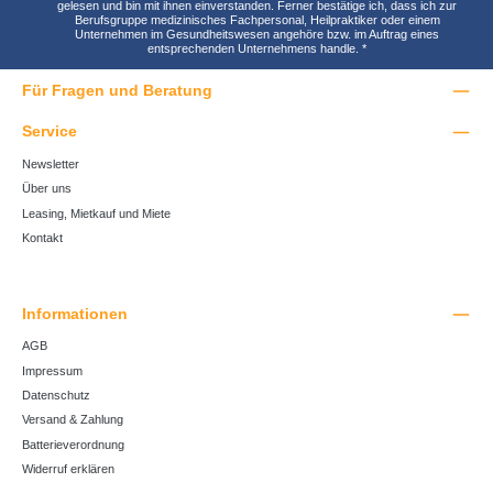
gelesen und bin mit ihnen einverstanden. Ferner bestätige ich, dass ich zur
Berufsgruppe medizinisches Fachpersonal, Heilpraktiker oder einem
Unternehmen im Gesundheitswesen angehöre bzw. im Auftrag eines
entsprechenden Unternehmens handle.
*
Für Fragen und Beratung
Service
Newsletter
Über uns
Leasing, Mietkauf und Miete
Kontakt
Informationen
AGB
Impressum
Datenschutz
Versand & Zahlung
Batterieverordnung
Widerruf erklären