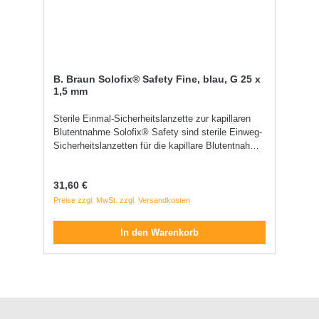
B. Braun Solofix® Safety Fine, blau, G 25 x
1,5 mm
Sterile Einmal-Sicherheitslanzette zur kapillaren
Blutentnahme Solofix® Safety sind sterile Einweg-
Sicherheitslanzetten für die kapillare Blutentnahme.
Mit ihrer kontaktaktiven Punktion und dem
irreversiblen Nadelrückzugsmechanismus
Regulärer Preis:
31,60 €
kombinieren sie eine einfache Handhabung für den
Anwender mit hohem Patientenkomfort und
Preise zzgl. MwSt. zzgl. Versandkosten
verhindern ungewollte Nadelstichverletzungen. Die
Solofix® Sicherheitslanzetten sind einfach zu
In den Warenkorb
bedienen, hygienisch und sicher.
Hauptanwendungsbereich: Blutzuckerüberwachung
allgemeine Blutdiagnose Neonatale-Screenings