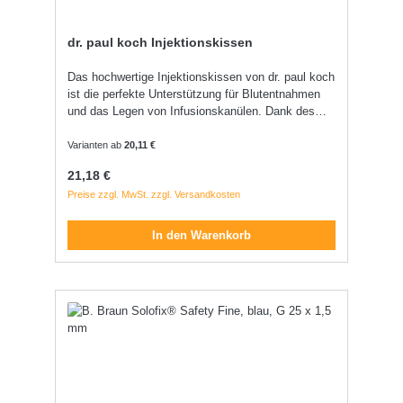
dr. paul koch Injektionskissen
Das hochwertige Injektionskissen von dr. paul koch
ist die perfekte Unterstützung für Blutentnahmen
und das Legen von Infusionskanülen. Dank des
tragfähigen Schaumstoffmaterials bietet es eine
stabile und komfortable Unterlage für den
Varianten ab
20,11 €
Patienten. Der abwaschbare PVC-Bezug sorgt für
Regulärer Preis:
21,18 €
maximale Hygiene und einfache Reinigung - ideal
Preise zzgl. MwSt. zzgl. Versandkosten
für den täglichen Einsatz in Praxis und Klinik.
In den Warenkorb