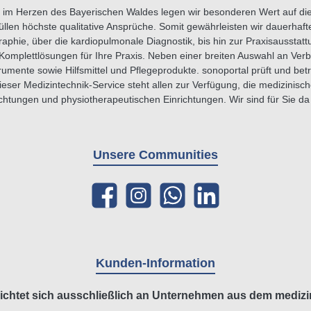
im Herzen des Bayerischen Waldes legen wir besonderen Wert auf die Q
üllen höchste qualitative Ansprüche. Somit gewährleisten wir dauerhaf
ie, über die kardiopulmonale Diagnostik, bis hin zur Praxisausstattu
Komplettlösungen für Ihre Praxis. Neben einer breiten Auswahl an Verbr
umente sowie Hilfsmittel und Pflegeprodukte. sonoportal prüft und betr
ser Medizintechnik-Service steht allen zur Verfügung, die medizinisc
htungen und physiotherapeutischen Einrichtungen. Wir sind für Sie da - 
Unsere Communities
Facebook
Instagram
WhatsApp
LinkedIn
Kunden-Information
ichtet sich ausschließlich an Unternehmen aus dem medizi