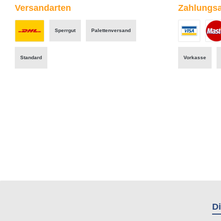
Versandarten
Zahlungsa
Sperrgut
Palettenversand
Benutzerdefiniertes Bild 1
Benutzerdefini
Benut
Standard
Vorkasse
Di