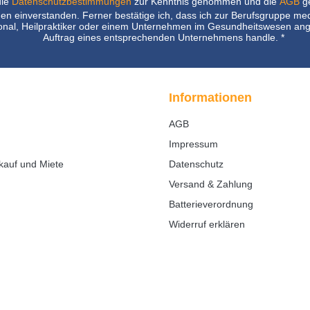
die
Datenschutzbestimmungen
zur Kenntnis genommen und die
AGB
ge
nen einverstanden. Ferner bestätige ich, dass ich zur Berufsgruppe me
nal, Heilpraktiker oder einem Unternehmen im Gesundheitswesen ang
Auftrag eines entsprechenden Unternehmens handle.
*
Informationen
AGB
Impressum
kauf und Miete
Datenschutz
Versand & Zahlung
Batterieverordnung
Widerruf erklären