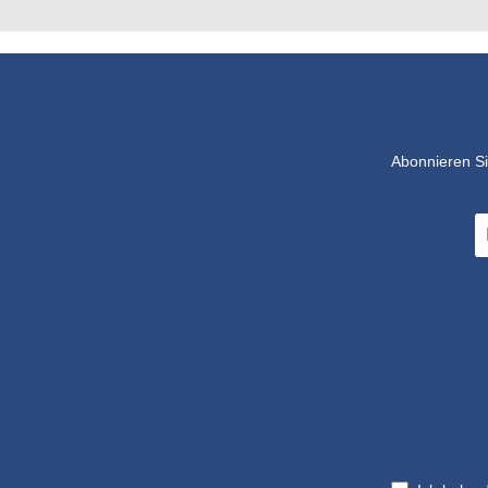
verpackt und sofort einsatzbereit -
für maximale Hygiene und
Sicherheit ohne Risiko von
Kreuzkontaminationen.
Abonnieren Si
E-
Ma
A
*