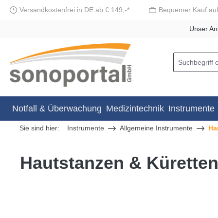
Versandkostenfrei in DE ab € 149,-*
Bequemer Kauf au
springen
Zur Hauptnavigation springen
Unser An
Notfall & Überwachung
Medizintechnik
Instrumente
Sie sind hier:
Instrumente
Allgemeine Instrumente
Ha
Hautstanzen & Kürette