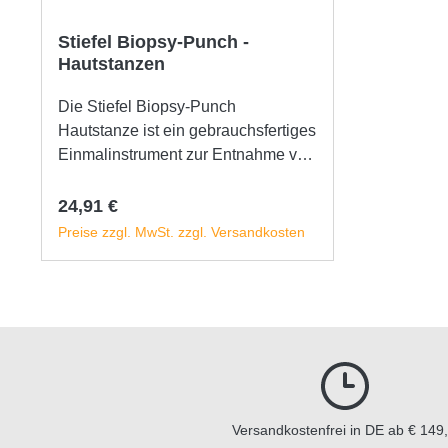
Stiefel Biopsy-Punch -
Hautstanzen
Die Stiefel Biopsy-Punch
Hautstanze ist ein gebrauchsfertiges
Einmalinstrument zur Entnahme von
Haut- und Gewebeproben, ideal bei
Tumorverdacht oder auffälligen
Regulärer Preis:
24,91 €
Hautveränderungen. Dank der
Preise zzgl. MwSt. zzgl. Versandkosten
scharfen Edelstahlschneide erfolgt
die Biopsie schonend und nahezu
In den Warenkorb
schmerzarm, mit minimaler
Traumatisierung des umliegenden
Gewebes. Der ergonomisch
geformte Handgriff sorgt für
komfortables Handling, auch in
schwer zugänglichen Bereichen.
Versandkostenfrei in DE ab € 149,
Jede Stanze ist einzeln steril