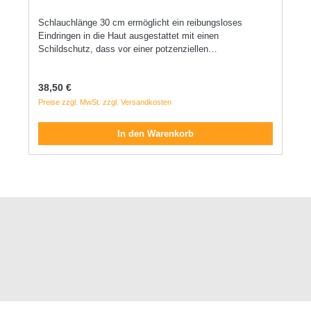
Schlauchlänge 30 cm ermöglicht ein reibungsloses
Eindringen in die Haut ausgestattet mit einen
Schildschutz, dass vor einer potzenziellen
Nadelstichverletzungen schützen kann hörbares Klicken
bestätigt die ordnungsgemäße Aktivierung des Surshield-
Regulärer Preis:
38,50 €
Sicherheitsmechanismus
Preise zzgl. MwSt. zzgl. Versandkosten
In den Warenkorb