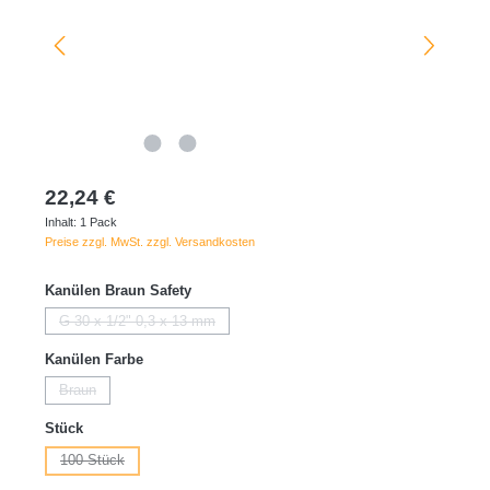
22,24 €
Inhalt:
1 Pack
Preise zzgl. MwSt. zzgl. Versandkosten
auswählen
Kanülen Braun Safety
G 30 x 1/2" 0,3 x 13 mm
(Diese Option ist zurzeit nicht verfügbar.)
auswählen
Kanülen Farbe
Braun
(Diese Option ist zurzeit nicht verfügbar.)
auswählen
Stück
100 Stück
(Diese Option ist zurzeit nicht verfügbar.)