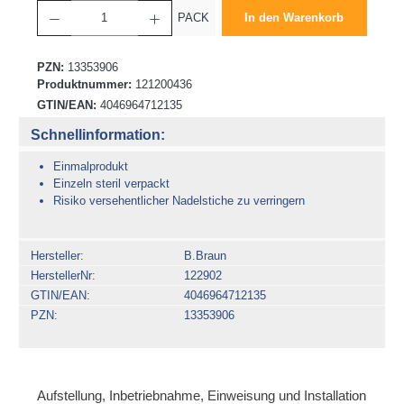
Produkt Anzahl: Gib den gewünschten Wert ein oder benutze die Schaltflächen um die 
PACK
In den Warenkorb
PZN:
13353906
Produktnummer:
121200436
GTIN/EAN:
4046964712135
Schnellinformation:
Einmalprodukt
Einzeln steril verpackt
Risiko versehentlicher Nadelstiche zu verringern
Hersteller
B.Braun
HerstellerNr
122902
GTIN/EAN
4046964712135
PZN
13353906
Aufstellung, Inbetriebnahme, Einweisung und Installation