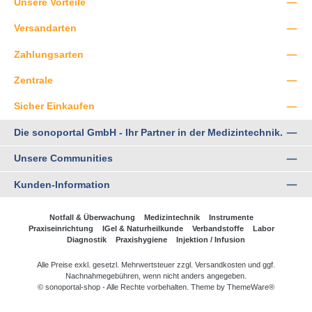
Unsere Vorteile
Versandarten
Zahlungsarten
Zentrale
Sicher Einkaufen
Die sonoportal GmbH - Ihr Partner in der Medizintechnik.
Unsere Communities
Kunden-Information
Notfall & Überwachung
Medizintechnik
Instrumente
Praxiseinrichtung
IGel & Naturheilkunde
Verbandstoffe
Labor
Diagnostik
Praxishygiene
Injektion / Infusion
Alle Preise exkl. gesetzl. Mehrwertsteuer zzgl.
Versandkosten
und ggf.
Nachnahmegebühren, wenn nicht anders angegeben.
© sonoportal-shop - Alle Rechte vorbehalten. Theme by
ThemeWare®