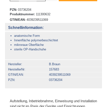
PZN:
03736204
Produktnummer:
111300632
GTIN/EAN:
4039239511069
Schnellinformation:
anatomische Form
Innenfläche polymerbeschichtet
mikroraue Oberfläche
sterile OP-Handschuhe
Hersteller
B.Braun
HerstellerNr
157683
GTIN/EAN
4039239511069
PZN
03736204
Aufstellung, Inbetriebnahme, Einweisung und Installation
sind nicht im Preis der Geräte und Einrichtungen