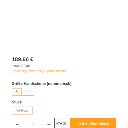
189,60 €
Inhalt:
1 Pack
Preise zzgl. MwSt. zzgl. Versandkosten
auswählen
Größe Handschuhe (nummerisch)
8
8,5
(Diese Option ist zurzeit nicht verfügbar.)
(Diese Option ist zurzeit nicht verfügbar.)
auswählen
Stück
40 Paar
(Diese Option ist zurzeit nicht verfügbar.)
Produkt Anzahl: Gib den gewünschten Wert ein oder benutze die Schaltflächen um die 
PACK
In den Warenkorb