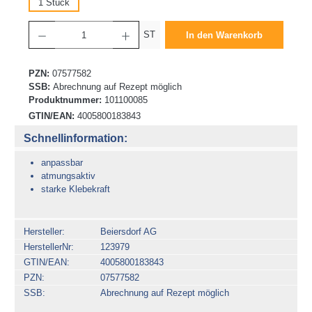
1 Stück
Produkt Anzahl: Gib den gewünschten Wert ein oder benutze die Schaltflächen um die 
ST
In den Warenkorb
PZN:
07577582
SSB:
Abrechnung auf Rezept möglich
Produktnummer:
101100085
GTIN/EAN:
4005800183843
Schnellinformation:
anpassbar
atmungsaktiv
starke Klebekraft
Hersteller
Beiersdorf AG
HerstellerNr
123979
GTIN/EAN
4005800183843
PZN
07577582
SSB
Abrechnung auf Rezept möglich