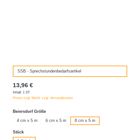
SSB - Sprechstundenbedarfsartikel
13,96 €
Inhalt:
1 ST
Preise zzgl. MwSt. zzgl. Versandkosten
auswählen
Beiersdorf Größe
4 cm x 5 m
6 cm x 5 m
8 cm x 5 m
auswählen
Stück