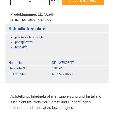
KAN
In den Warenkorb
Produktnummer:
111700246
GTIN/EAN:
4029577102722
Schnellinformation:
ph-Bereich 3,0 -2,6
phosphatfrei
tensidfrei
Hersteller
DR. WEIGERT
HerstellerNr
110194
GTIN/EAN
4029577102722
Aufstellung, Inbetriebnahme, Einweisung und Installation
sind nicht im Preis der Geräte und Einrichtungen
enthalten und separat zu beauftragen.