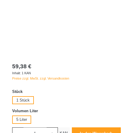
59,38 €
Inhalt:
1 KAN
Preise zzgl. MwSt. zzgl. Versandkosten
auswählen
Stück
1 Stück
auswählen
Volumen Liter
5 Liter
Produkt Anzahl: Gib den gewünschten Wert ein oder benutze die Schaltflächen um die 