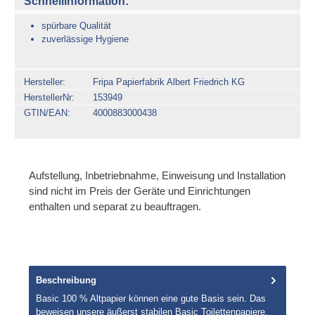
Schnellinformation:
spürbare Qualität
zuverlässige Hygiene
Hersteller
Fripa Papierfabrik Albert Friedrich KG
HerstellerNr
153949
GTIN/EAN
4000883000438
Aufstellung, Inbetriebnahme, Einweisung und Installation
sind nicht im Preis der Geräte und Einrichtungen
enthalten und separat zu beauftragen.
Beschreibung
Basic 100 % Altpapier können eine gute Basis sein. Das
beweisen unsere äußerst stabilen Basic Toilettenpapiere.