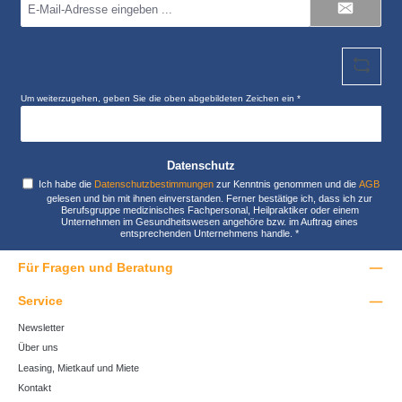
Mail-
Adresse
*
Um weiterzugehen, geben Sie die oben abgebildeten Zeichen ein
*
Datenschutz
Ich habe die
Datenschutzbestimmungen
zur Kenntnis genommen und die
AGB
gelesen und bin mit ihnen einverstanden. Ferner bestätige ich, dass ich zur
Berufsgruppe medizinisches Fachpersonal, Heilpraktiker oder einem
Unternehmen im Gesundheitswesen angehöre bzw. im Auftrag eines
entsprechenden Unternehmens handle.
*
Für Fragen und Beratung
Service
Newsletter
Über uns
Leasing, Mietkauf und Miete
Kontakt