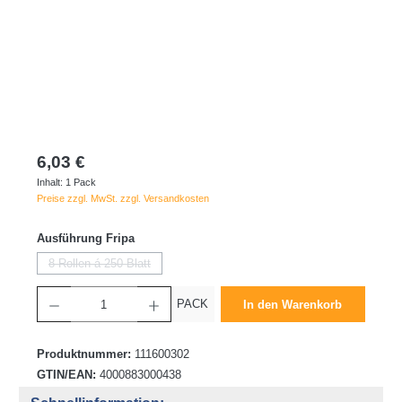
6,03 €
Inhalt:
1 Pack
Preise zzgl. MwSt. zzgl. Versandkosten
auswählen
Ausführung Fripa
8 Rollen á 250 Blatt
(Diese Option ist zurzeit nicht verfügbar.)
Produkt Anzahl: Gib den gewünschten Wert ein oder benutze die Schaltflächen um die 
PACK
In den Warenkorb
Produktnummer:
111600302
GTIN/EAN:
4000883000438