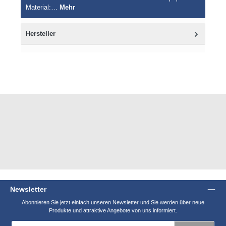
Material:…
Mehr
Hersteller
Newsletter
Abonnieren Sie jetzt einfach unseren Newsletter und Sie werden über neue
Produkte und attraktive Angebote von uns informiert.
E-