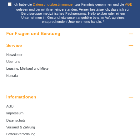
Ich habe die
Datenschutzbestimmungen
zur Kenntnis genommen und die
AGB
gelesen und bin mit ihnen einverstanden. Ferner bestätige ich, dass ich zur
Berufsgruppe medizinisches Fachpersonal, Heilpraktiker oder einem
Unternehmen im Gesundheitswesen angehöre bzw. im Auftrag eines
entsprechenden Unternehmens handle.
*
Für Fragen und Beratung
Service
Newsletter
Über uns
Leasing, Mietkauf und Miete
Kontakt
Informationen
AGB
Impressum
Datenschutz
Versand & Zahlung
Batterieverordnung