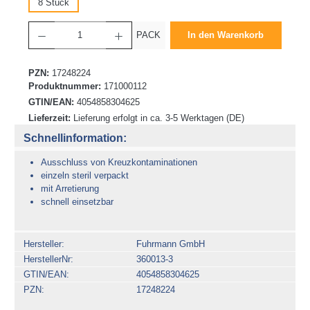
8 Stück
Produkt Anzahl: Gib den gewünschten Wert ein oder benutze die Schaltflächen um die 
PACK
In den Warenkorb
PZN:
17248224
Produktnummer:
171000112
GTIN/EAN:
4054858304625
Lieferzeit:
Lieferung erfolgt in ca. 3-5 Werktagen (DE)
Schnellinformation:
Ausschluss von Kreuzkontaminationen
einzeln steril verpackt
mit Arretierung
schnell einsetzbar
Hersteller
Fuhrmann GmbH
HerstellerNr
360013-3
GTIN/EAN
4054858304625
PZN
17248224