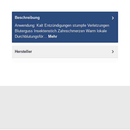
Beschreibung
Anwendung: Kalt Entzündigungen stumpfe Verletzungen
Bluterguss Insektenstich Zahnschmerzen Warm lokale
Durchblutungsför…
Mehr
Hersteller