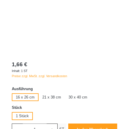
1,66 €
Inhalt:
1 ST
Preise zzgl. MwSt. zzgl. Versandkosten
auswählen
Ausführung
16 x 26 cm
21 x 38 cm
30 x 40 cm
auswählen
Stück
1 Stück
Produkt Anzahl: Gib den gewünschten Wert ein oder benutze die Schaltflächen um die 