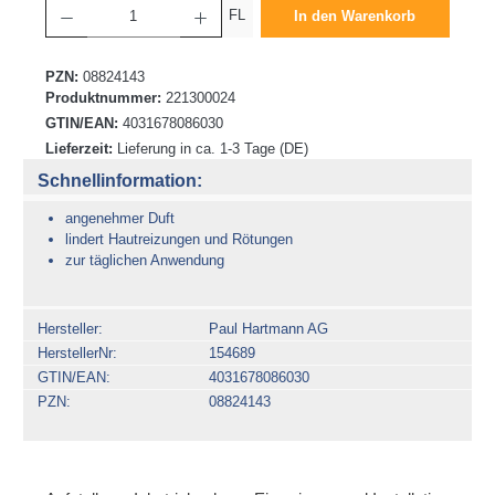
FL
In den Warenkorb
PZN:
08824143
Produktnummer:
221300024
GTIN/EAN:
4031678086030
Lieferzeit:
Lieferung in ca. 1-3 Tage (DE)
Schnellinformation:
angenehmer Duft
lindert Hautreizungen und Rötungen
zur täglichen Anwendung
Hersteller
Paul Hartmann AG
HerstellerNr
154689
GTIN/EAN
4031678086030
PZN
08824143