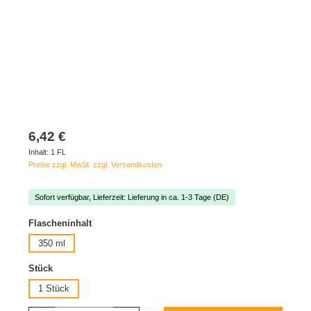
6,42 €
Inhalt:
1 FL
Preise zzgl. MwSt. zzgl. Versandkosten
Sofort verfügbar, Lieferzeit: Lieferung in ca. 1-3 Tage (DE)
auswählen
Flascheninhalt
350 ml
auswählen
Stück
1 Stück
Produkt Anzahl: Gib den gewünschten Wert ein oder benutze die Schaltflächen um die 