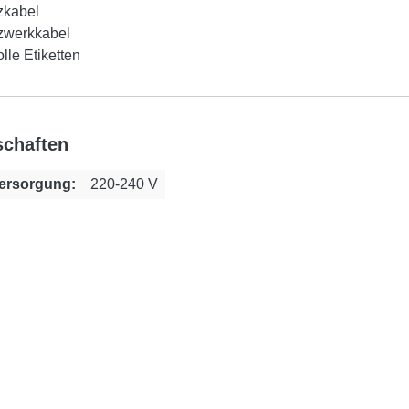
zkabel
zwerkkabel
lle Etiketten
schaften
ersorgung:
220-240 V