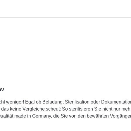
In den Warenkorb
av
 Beladung, Sterilisation oder Dokumentation der neue Prime Line Autoklav mit 17 Lit
as keine Vergleiche scheut: So sterilisieren Sie nicht nur mehr
en und lieben. Der
die Pro Line Produkt-Highlights mit weiteren Innovationen für 
emengen: Leistungsstarke