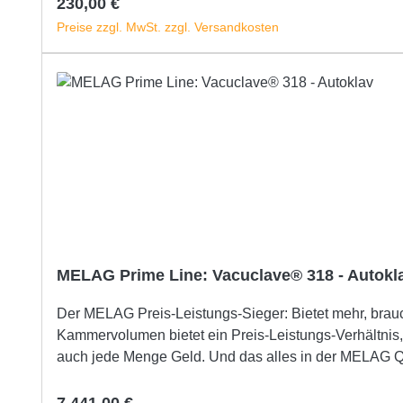
Regulärer Preis:
230,00 €
Preise zzgl. MwSt. zzgl. Versandkosten
MELAG Prime Line: Vacuclave® 318 - Autokl
Der MELAG Preis-Leistungs-Sieger: Bietet mehr, braucht weniger! Egal ob
Kammervolumen bietet ein Preis-Leistungs-Verhältnis, d
auch jede Menge Geld. Und das alles in der MELAG Qualität made in Germany, die Sie von den bewährten Vorgänger-Modellen der Profi-Klasse kenn
MELAG Preis-Leistungs-Sieger: Vacuclave 318 vereint 
Trocknungsergebnisse und für eine lückenlose Rückverfolgung. Klasse B Sterilisation im Heavy Duty Programm von noch größeren Belad
Regulärer Preis: