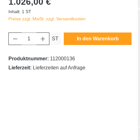
1.026,00 €
Inhalt:
1 ST
Preise zzgl. MwSt. zzgl. Versandkosten
Produkt Anzahl: Gib den gewünschten Wert ein oder benutze die Schaltfläche
ST
In den Warenkorb
Produktnummer:
112000136
Lieferzeit:
Lieferzeiten auf Anfrage