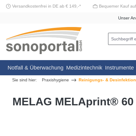
Versandkostenfrei in DE ab € 149,-*
Bequemer Kauf au
springen
Zur Hauptnavigation springen
Unser An
Notfall & Überwachung
Medizintechnik
Instrumente
Sie sind hier:
Praxishygiene
Reinigungs- & Desinfektio
MELAG MELAprint® 60 E
Bildergalerie überspringen