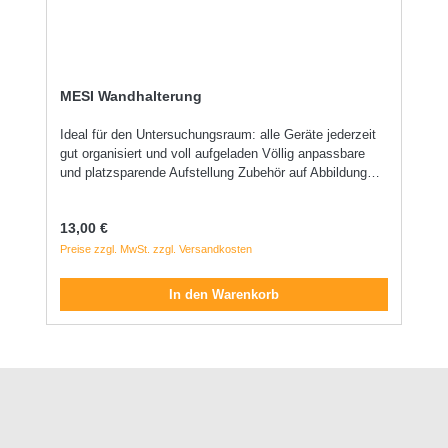
MESI Wandhalterung
Ideal für den Untersuchungsraum: alle Geräte jederzeit
gut organisiert und voll aufgeladen Völlig anpassbare
und platzsparende Aufstellung Zubehör auf Abbildung
nicht enthalten! zur Selbstmontage
Regulärer Preis:
13,00 €
Preise zzgl. MwSt. zzgl. Versandkosten
In den Warenkorb