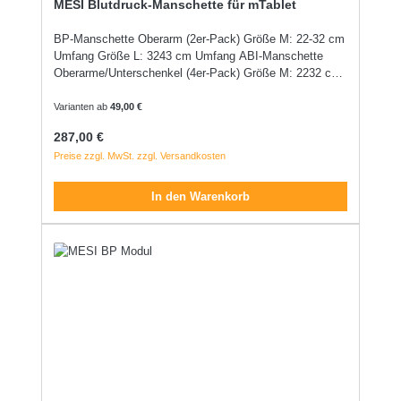
MESI Blutdruck-Manschette für mTablet
BP-Manschette Oberarm (2er-Pack) Größe M: 22-32 cm
Umfang Größe L: 3243 cm Umfang ABI-Manschette
Oberarme/Unterschenkel (4er-Pack) Größe M: 2232 cm
Umfang Größe L: 3243 cm Umfang TBI/TBP-
Manschette Zeh (2er-Pack): Größe M (90 x 20 mm)
Varianten ab
49,00 €
Größe L (120 x 25 mm) TBI/TBP-Manschette Zeh
Regulärer Preis:
287,00 €
(100er-Einweg-Pack): Größe M (90 x 20 mm) Größe L
Preise zzgl. MwSt. zzgl. Versandkosten
(120 x 25 mm)
In den Warenkorb