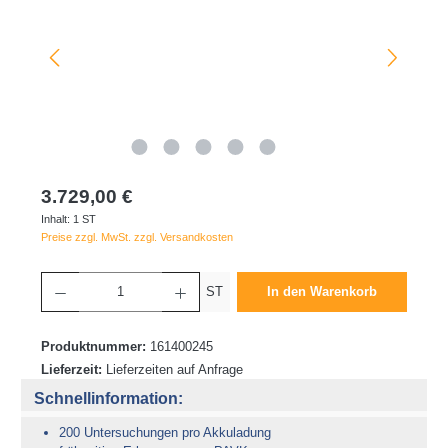
3.729,00 €
Inhalt:
1 ST
Preise zzgl. MwSt. zzgl. Versandkosten
Produkt Anzahl: Gib den gewünschten Wert ein oder benutze die Schaltflächen um die 
ST
In den Warenkorb
Produktnummer:
161400245
Lieferzeit:
Lieferzeiten auf Anfrage
Schnellinformation:
200 Untersuchungen pro Akkuladung