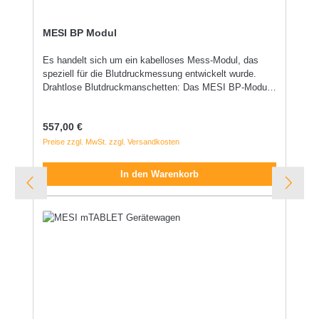
MESI BP Modul
Es handelt sich um ein kabelloses Mess-Modul, das
speziell für die Blutdruckmessung entwickelt wurde.
Drahtlose Blutdruckmanschetten: Das MESI BP-Modul
wird in Kombination mit dem MESI mTABLET
verwendet. Es enthält zwei schlauchlose Oberarm-
Regulärer Preis:
557,00 €
Blutdruckmanschetten für vollautomatische Messungen.
Diese Manschetten sind sowohl für den rechten als auch
Preise zzgl. MwSt. zzgl. Versandkosten
den linken Arm geeignet und haben einen Umfang von
22 bis 32 cm. Eingebauter Akku: Das Modul verfügt über
In den Warenkorb
einen integrierten Akku, der bis zu 200 Messungen mit
einer einzigen Ladung ermöglicht. Lieferumfang: 2x BP-
Module 2x Manschette (M) BP-App (Blutdruck-Arm)