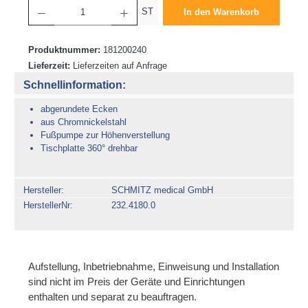
Produkt Anzahl: Gib den gewünschten Wert ein oder benutze die Schaltflächen um die 
ST
In den Warenkorb
Produktnummer:
181200240
Lieferzeit:
Lieferzeiten auf Anfrage
Schnellinformation:
abgerundete Ecken
aus Chromnickelstahl
Fußpumpe zur Höhenverstellung
Tischplatte 360° drehbar
Hersteller
SCHMITZ medical GmbH
HerstellerNr
232.4180.0
Aufstellung, Inbetriebnahme, Einweisung und Installation
sind nicht im Preis der Geräte und Einrichtungen
enthalten und separat zu beauftragen.