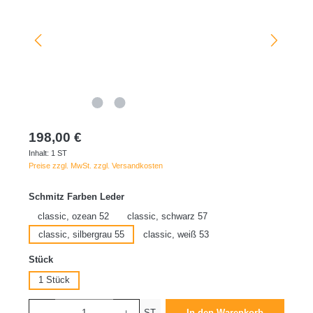
198,00 €
Inhalt:
1 ST
Preise zzgl. MwSt. zzgl. Versandkosten
auswählen
Schmitz Farben Leder
classic, ozean 52
classic, schwarz 57
classic, silbergrau 55
classic, weiß 53
auswählen
Stück
1 Stück
Produkt Anzahl: Gib den gewünschten Wert ein oder benutze die Schaltflächen um die 
ST
In den Warenkorb