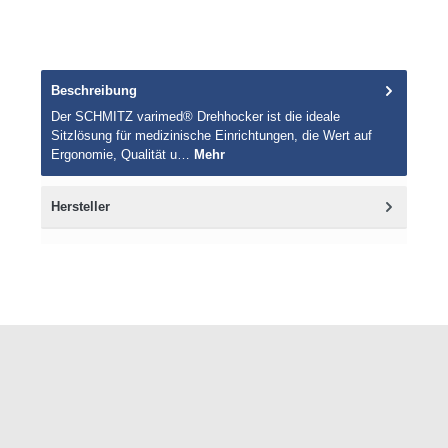
Beschreibung
Der SCHMITZ varimed® Drehhocker ist die ideale
Sitzlösung für medizinische Einrichtungen, die Wert auf
Ergonomie, Qualität u…
Mehr
Hersteller