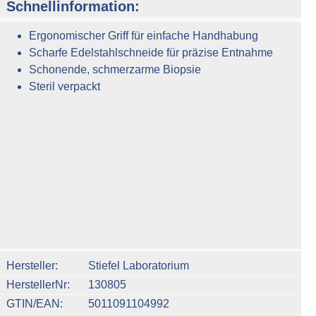
Schnellinformation:
Ergonomischer Griff für einfache Handhabung
Scharfe Edelstahlschneide für präzise Entnahme
Schonende, schmerzarme Biopsie
Steril verpackt
n um die Anzahl zu erhöhen oder zu reduzieren.
Hersteller
Stiefel Laboratorium
HerstellerNr
130805
GTIN/EAN
5011091104992