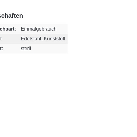
schaften
chsart:
Einmalgebrauch
:
Edelstahl, Kunststoff
t:
steril