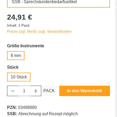
SSB - Sprechstundenbedarfsartikel
24,91 €
Inhalt:
1 Pack
Preise zzgl. MwSt. zzgl. Versandkosten
auswählen
Größe Instrumente
8 mm
auswählen
Stück
10 Stück
Produkt Anzahl: Gib den gewünschten Wert ein oder benutze die Schaltfläche
PACK
In den Warenkorb
PZN:
03498880
SSB:
Abrechnung auf Rezept möglich