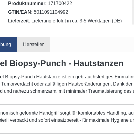
Produktnummer:
171700422
GTIN/EAN:
5011091104992
Lieferzeit:
Lieferung erfolgt in ca. 3-5 Werktagen (DE)
ibung
Hersteller
fel Biopsy-Punch - Hautstanzen
fel Biopsy-Punch Hautstanze ist ein gebrauchsfertiges Einma
i Tumorverdacht oder auffälligen Hautveränderungen. Dank der 
d und nahezu schmerzarm, mit minimaler Traumatisierung de
nomisch geformte Handgriff sorgt für komfortables Handling, a
steril verpackt und sofort einsatzbereit - für maximale Hygiene