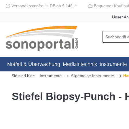
Versandkostenfrei in DE ab € 149,-*
Bequemer Kauf au
springen
Zur Hauptnavigation springen
Unser An
Notfall & Überwachung
Medizintechnik
Instrumente
Sie sind hier:
Instrumente
Allgemeine Instrumente
Ha
Stiefel Biopsy-Punch -
Bildergalerie überspringen