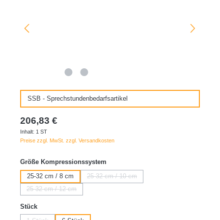
SSB - Sprechstundenbedarfsartikel
206,83 €
Inhalt:
1 ST
Preise zzgl. MwSt. zzgl. Versandkosten
auswählen
Größe Kompressionssystem
25-32 cm / 8 cm
25-32 cm / 10 cm
(Diese Option ist zurzeit nicht verfügbar.)
25-32 cm / 12 cm
(Diese Option ist zurzeit nicht verfügbar.)
auswählen
Stück