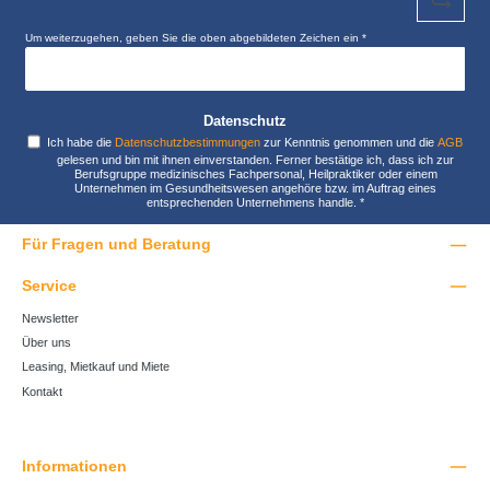
Um weiterzugehen, geben Sie die oben abgebildeten Zeichen ein
*
Datenschutz
Ich habe die
Datenschutzbestimmungen
zur Kenntnis genommen und die
AGB
gelesen und bin mit ihnen einverstanden. Ferner bestätige ich, dass ich zur
Berufsgruppe medizinisches Fachpersonal, Heilpraktiker oder einem
Unternehmen im Gesundheitswesen angehöre bzw. im Auftrag eines
entsprechenden Unternehmens handle.
*
Für Fragen und Beratung
Service
Newsletter
Über uns
Leasing, Mietkauf und Miete
Kontakt
Informationen