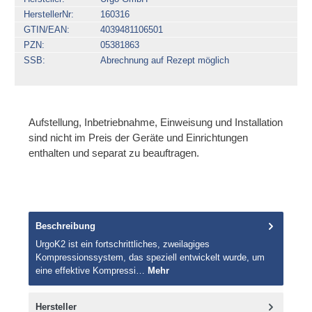
HerstellerNr
160316
GTIN/EAN
4039481106501
PZN
05381863
SSB
Abrechnung auf Rezept möglich
Aufstellung, Inbetriebnahme, Einweisung und Installation
sind nicht im Preis der Geräte und Einrichtungen
enthalten und separat zu beauftragen.
Beschreibung
UrgoK2 ist ein fortschrittliches, zweilagiges
Kompressionssystem, das speziell entwickelt wurde, um
eine effektive Kompressi…
Mehr
Hersteller