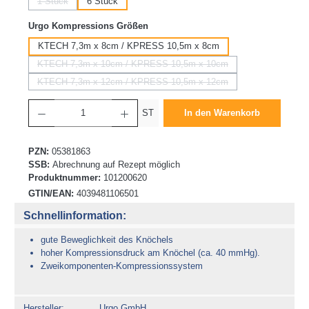
1 Stück
6 Stück
(Diese Option ist zurzeit nicht verfügbar.)
auswählen
Urgo Kompressions Größen
KTECH 7,3m x 8cm / KPRESS 10,5m x 8cm
KTECH 7,3m x 10cm / KPRESS 10,5m x 10cm
(Diese Option ist zurzeit nicht verfügbar.)
KTECH 7,3m x 12cm / KPRESS 10,5m x 12cm
(Diese Option ist zurzeit nicht verfügbar.)
Produkt Anzahl: Gib den gewünschten Wert ein oder benutze die Schaltflächen um die 
ST
In den Warenkorb
PZN:
05381863
SSB:
Abrechnung auf Rezept möglich
Produktnummer:
101200620
GTIN/EAN:
4039481106501
Schnellinformation:
gute Beweglichkeit des Knöchels
hoher Kompressionsdruck am Knöchel (ca. 40 mmHg).
Zweikomponenten-Kompressionssystem
Hersteller
Urgo GmbH