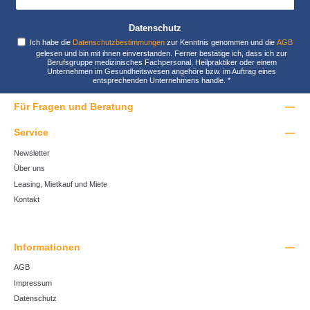
Datenschutz
Ich habe die
Datenschutzbestimmungen
zur Kenntnis genommen und die
AGB
gelesen und bin mit ihnen einverstanden. Ferner bestätige ich, dass ich zur
Berufsgruppe medizinisches Fachpersonal, Heilpraktiker oder einem
Unternehmen im Gesundheitswesen angehöre bzw. im Auftrag eines
entsprechenden Unternehmens handle.
*
Für Fragen und Beratung
Service
Newsletter
Über uns
Leasing, Mietkauf und Miete
Kontakt
Informationen
AGB
Impressum
Datenschutz