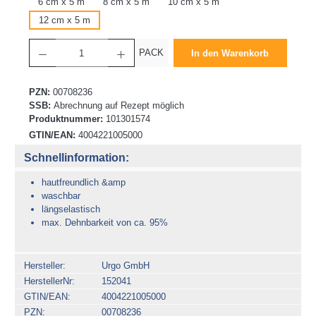
6 cm x 5 m
8 cm x 5 m
10 cm x 5 m
12 cm x 5 m
Produkt Anzahl: Gib den gewünschten Wert ein oder benutze die Schaltflächen um die 
PACK
In den Warenkorb
PZN:
00708236
SSB:
Abrechnung auf Rezept möglich
Produktnummer:
101301574
GTIN/EAN:
4004221005000
Schnellinformation:
hautfreundlich &amp
waschbar
längselastisch
max. Dehnbarkeit von ca. 95%
Hersteller
Urgo GmbH
HerstellerNr
152041
GTIN/EAN
4004221005000
PZN
00708236