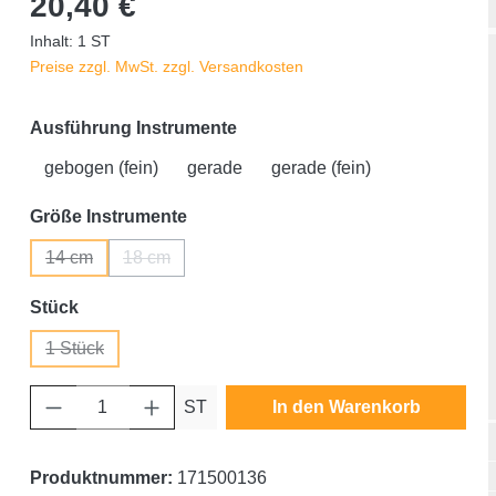
20,40 €
Inhalt:
1 ST
Preise zzgl. MwSt. zzgl. Versandkosten
auswählen
Ausführung Instrumente
gebogen (fein)
gerade
gerade (fein)
auswählen
Größe Instrumente
14 cm
18 cm
(Diese Option ist zurzeit nicht verfügbar.)
(Diese Option ist zurzeit nicht verfügbar.)
auswählen
Stück
1 Stück
(Diese Option ist zurzeit nicht verfügbar.)
Produkt Anzahl: Gib den gewünschten Wert ein oder benutze die Schaltfläche
ST
In den Warenkorb
Produktnummer:
171500136