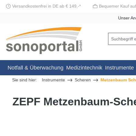
Versandkostenfrei in DE ab € 149,-*
Bequemer Kauf au
springen
Zur Hauptnavigation springen
Unser An
Notfall & Überwachung
Medizintechnik
Instrumente
Sie sind hier:
Instrumente
Scheren
Metzenbaum Sch
ZEPF Metzenbaum-Sch
Bildergalerie überspringen