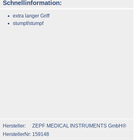
Schnellinformation:
extra langer Griff
stumpf/stumpf
n um die Anzahl zu erhöhen oder zu reduzieren.
Hersteller
ZEPF MEDICAL INSTRUMENTS GmbH®
HerstellerNr
159148