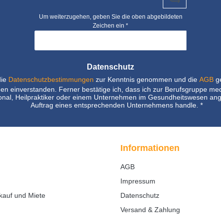
Um weiterzugehen, geben Sie die oben abgebildeten
Zeichen ein
*
Datenschutz
die
Datenschutzbestimmungen
zur Kenntnis genommen und die
AGB
ge
nen einverstanden. Ferner bestätige ich, dass ich zur Berufsgruppe me
nal, Heilpraktiker oder einem Unternehmen im Gesundheitswesen ang
Auftrag eines entsprechenden Unternehmens handle.
*
Informationen
AGB
Impressum
kauf und Miete
Datenschutz
Versand & Zahlung