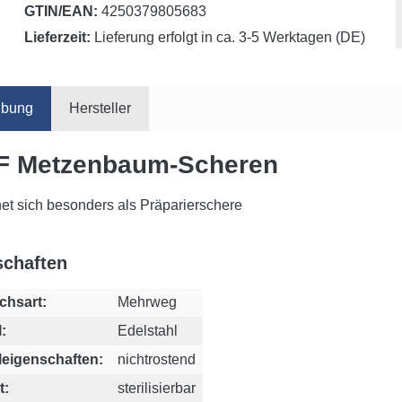
GTIN/EAN:
4250379805683
Lieferzeit:
Lieferung erfolgt in ca. 3-5 Werktagen (DE)
ibung
Hersteller
F Metzenbaum-Scheren
net sich besonders als Präparierschere
schaften
chsart:
Mehrweg
:
Edelstahl
leigenschaften:
nichtrostend
t:
sterilisierbar