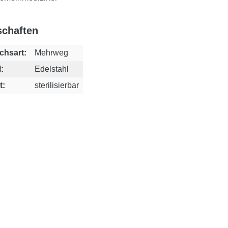
schaften
chsart:
Mehrweg
:
Edelstahl
t:
sterilisierbar