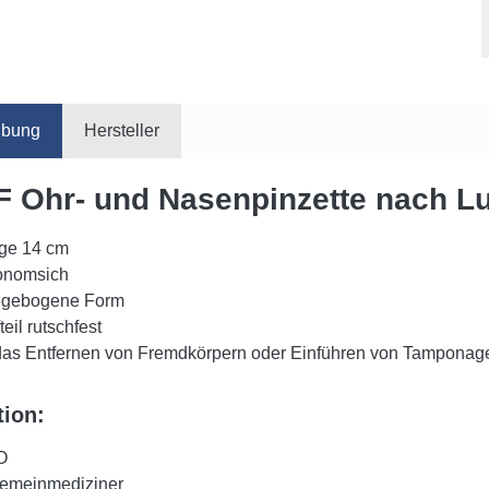
ibung
Hersteller
 Ohr- und Nasenpinzette nach L
ge 14 cm
onomsich
egebogene Form
fteil rutschfest
 das Entfernen von Fremdkörpern oder Einführen von Tamponag
tion:
O
gemeinmediziner