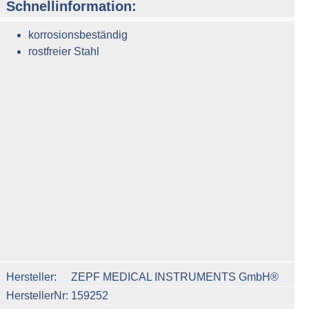
Schnellinformation:
korrosionsbeständig
rostfreier Stahl
n um die Anzahl zu erhöhen oder zu reduzieren.
Hersteller
ZEPF MEDICAL INSTRUMENTS GmbH®
HerstellerNr
159252