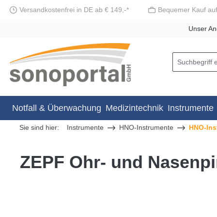
Versandkostenfrei in DE ab € 149,-*
Bequemer Kauf au
springen
Zur Hauptnavigation springen
Unser An
Notfall & Überwachung
Medizintechnik
Instrumente
Sie sind hier:
Instrumente
HNO-Instrumente
HNO-Ins
ZEPF Ohr- und Nasenpi
Bildergalerie überspringen