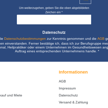
Um weiterzugehen, geben Sie die oben abgebildeten
Zeichen ein
*
Datenschutz
die
Datenschutzbestimmungen
zur Kenntnis genommen und die
AGB
ge
nen einverstanden. Ferner bestätige ich, dass ich zur Berufsgruppe me
nal, Heilpraktiker oder einem Unternehmen im Gesundheitswesen ang
Auftrag eines entsprechenden Unternehmens handle.
*
Informationen
AGB
Impressum
kauf und Miete
Datenschutz
Versand & Zahlung