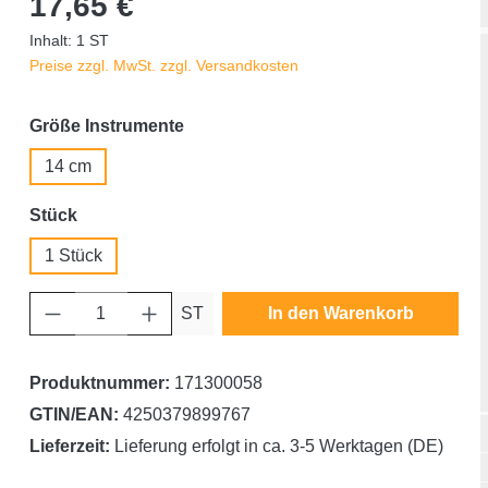
17,65 €
Inhalt:
1 ST
Preise zzgl. MwSt. zzgl. Versandkosten
auswählen
Größe Instrumente
14 cm
auswählen
Stück
1 Stück
Produkt Anzahl: Gib den gewünschten Wert ein oder benutze die Schaltfläche
ST
In den Warenkorb
Produktnummer:
171300058
GTIN/EAN:
4250379899767
Lieferzeit:
Lieferung erfolgt in ca. 3-5 Werktagen (DE)