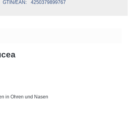
GTIN/EAN
4250379899767
ucea
en in Ohren und Nasen