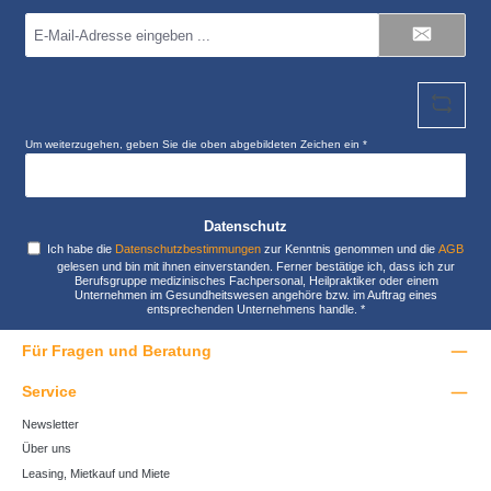
(4 Ableitungen) custo belt (Bauchgurt) Intelligentes
E-
Interface (guard holter viewer) in custo diagnostic
Mail-
Anzeige für Aufnahmebereitschaft und spezielle
Adresse
Gerätezustände Diverse Konfigurationen und Aufnahme-
*
Modi möglich Einweisungspflichtiges Medizinprodukt:
Gemäß der Medizinprodukte-Betreiberverordnung
(MPBetreibV) §10 sind Betreiber von Medizinprodukten
Um weiterzugehen, geben Sie die oben abgebildeten Zeichen ein
*
dazu verpflichtet, eine Einweisung in die sachgerechte
Handhabung der Geräte zu erhalten. Bei einer Zweigerät
Anschaffung ist eine Einweisung laut MPBetreibV nicht
nötig. Verkauf und Einweisung für folgende Gebiete:
Datenschutz
Deutschland: 80000 - 87xxx; 89xxx; 93000 - 94xxx
Ich habe die
Datenschutzbestimmungen
zur Kenntnis genommen und die
AGB
Österreich: 1000 - 99xx Es wird zum Betrieb von custo
gelesen und bin mit ihnen einverstanden. Ferner bestätige ich, dass ich zur
Geräten die "custo diagnostic" Software benötigt. Für
Berufsgruppe medizinisches Fachpersonal, Heilpraktiker oder einem
die Langzeit-EKG Auswertung wird zusätzlich die "custo
Unternehmen im Gesundheitswesen angehöre bzw. im Auftrag eines
entsprechenden Unternehmens handle.
*
tera" Software benötigt.
Für Fragen und Beratung
Service
Newsletter
Über uns
Leasing, Mietkauf und Miete