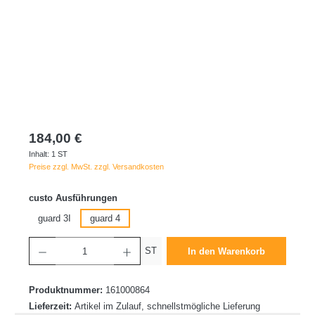
184,00 €
Inhalt:
1 ST
Preise zzgl. MwSt. zzgl. Versandkosten
auswählen
custo Ausführungen
guard 3I
guard 4
Produkt Anzahl: Gib den gewünschten Wert ein oder benutze die Schaltflächen um die 
ST
In den Warenkorb
Produktnummer:
161000864
Lieferzeit:
Artikel im Zulauf, schnellstmögliche Lieferung