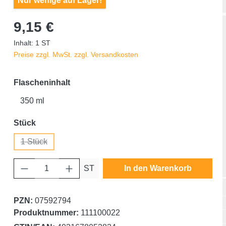
Nur wenige auf Lager!
9,15 €
Inhalt:
1 ST
Preise zzgl. MwSt. zzgl. Versandkosten
auswählen
Flascheninhalt
350 ml
auswählen
Stück
1 Stück
(Diese Option ist zurzeit nicht verfügbar.)
Produkt Anzahl: Gib den gewünschten Wert ein oder benutze die Schaltfläche
ST
In den Warenkorb
PZN:
07592794
Produktnummer:
111100022