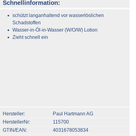
Schnellinformation:
schützt langanhaltend vor wasserlöslichen
Schadstoffen
Wasser-in-Öl-in-Wasser (W/O/W) Lotion
Zieht schnell ein
n um die Anzahl zu erhöhen oder zu reduzieren.
Hersteller
Paul Hartmann AG
HerstellerNr
115700
GTIN/EAN
4031678053834