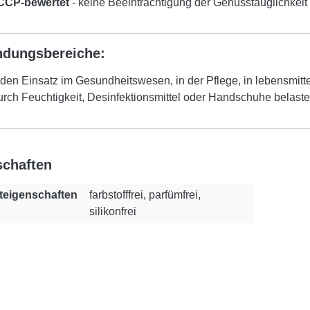
CP-bewertet
- keine Beeinträchtigung der Genusstauglichkeit
dungsbereiche:
r den Einsatz im Gesundheitswesen, in der Pflege, in lebensmit
urch Feuchtigkeit, Desinfektionsmittel oder Handschuhe belastet
schaften
teigenschaften
farbstofffrei, parfümfrei,
silikonfrei