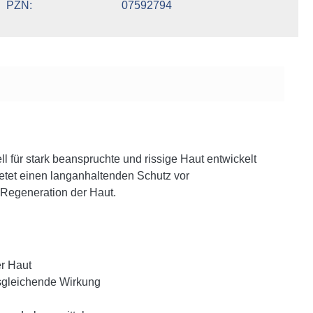
PZN
07592794
ll für stark beanspruchte und rissige Haut entwickelt
etet einen langanhaltenden Schutz vor
e Regeneration der Haut.
er Haut
sgleichende Wirkung