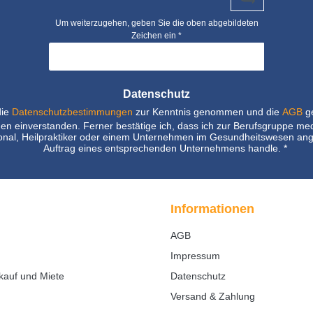
Um weiterzugehen, geben Sie die oben abgebildeten
Zeichen ein
*
Datenschutz
die
Datenschutzbestimmungen
zur Kenntnis genommen und die
AGB
ge
nen einverstanden. Ferner bestätige ich, dass ich zur Berufsgruppe me
nal, Heilpraktiker oder einem Unternehmen im Gesundheitswesen ang
Auftrag eines entsprechenden Unternehmens handle.
*
Informationen
AGB
Impressum
kauf und Miete
Datenschutz
Versand & Zahlung