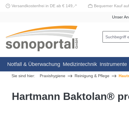
Versandkostenfrei in DE ab € 149,-*
Bequemer Kauf au
springen
Zur Hauptnavigation springen
Unser An
Notfall & Überwachung
Medizintechnik
Instrumente
Sie sind hier:
Praxishygiene
Reinigung & Pflege
Hautr
Hartmann Baktolan® pro
Bildergalerie überspringen