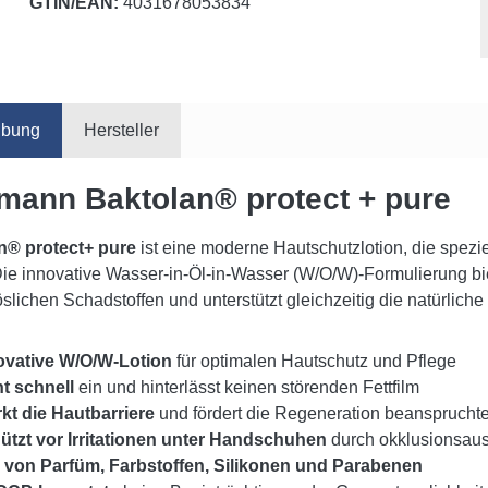
GTIN/EAN:
4031678053834
ibung
Hersteller
mann Baktolan® protect + pure
n® protect+ pure
ist eine moderne Hautschutzlotion, die spezie
ie innovative Wasser-in-Öl-in-Wasser (W/O/W)-Formulierung bi
slichen Schadstoffen und unterstützt gleichzeitig die natürlich
ovative W/O/W-Lotion
für optimalen Hautschutz und Pflege
ht schnell
ein und hinterlässt keinen störenden Fettfilm
rkt die Hautbarriere
und fördert die Regeneration beansprucht
ützt vor Irritationen unter Handschuhen
durch okklusionsau
i von Parfüm, Farbstoffen, Silikonen und Parabenen