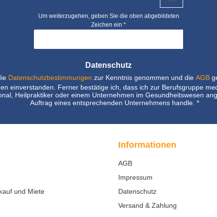
Um weiterzugehen, geben Sie die oben abgebildeten
Zeichen ein
*
Datenschutz
die
Datenschutzbestimmungen
zur Kenntnis genommen und die
AGB
ge
nen einverstanden. Ferner bestätige ich, dass ich zur Berufsgruppe me
nal, Heilpraktiker oder einem Unternehmen im Gesundheitswesen ang
Auftrag eines entsprechenden Unternehmens handle.
*
Informationen
AGB
Impressum
kauf und Miete
Datenschutz
Versand & Zahlung