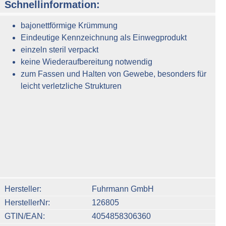
Schnellinformation:
bajonettförmige Krümmung
Eindeutige Kennzeichnung als Einwegprodukt
einzeln steril verpackt
keine Wiederaufbereitung notwendig
zum Fassen und Halten von Gewebe, besonders für
leicht verletzliche Strukturen
n um die Anzahl zu erhöhen oder zu reduzieren.
Hersteller
Fuhrmann GmbH
HerstellerNr
126805
GTIN/EAN
4054858306360