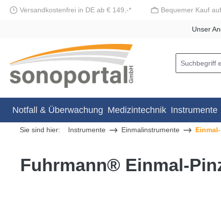
Versandkostenfrei in DE ab € 149,-*
Bequemer Kauf au
springen
Zur Hauptnavigation springen
Unser An
Notfall & Überwachung
Medizintechnik
Instrumente
Sie sind hier:
Instrumente
Einmalinstrumente
Einmal-
Fuhrmann® Einmal-Pinz
Bildergalerie überspringen