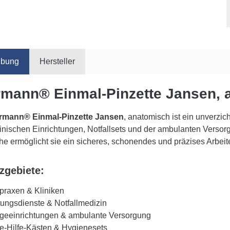
ibung
Hersteller
mann® Einmal-Pinzette Jansen, 
rmann® Einmal-Pinzette Jansen
, anatomisch ist ein unverzi
inischen Einrichtungen, Notfallsets und der ambulanten Versorg
che ermöglicht sie ein sicheres, schonendes und präzises Arbe
zgebiete:
tpraxen & Kliniken
tungsdienste & Notfallmedizin
egeeinrichtungen & ambulante Versorgung
te-Hilfe-Kästen & Hygienesets