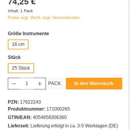
74,25 €
Inhalt:
1 Pack
Preise zzgl. MwSt. zzgl. Versandkosten
auswählen
Größe Instrumente
16 cm
auswählen
Stück
25 Stück
Produkt Anzahl: Gib den gewünschten Wert ein oder benutze die Schaltfläche
PACK
In den Warenkorb
PZN:
17622243
Produktnummer:
171000265
GTIN/EAN:
4054858306360
Lieferzeit:
Lieferung erfolgt in ca. 3-5 Werktagen (DE)