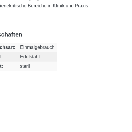
enekritische Bereiche in Klinik und Praxis
schaften
chsart:
Einmalgebrauch
:
Edelstahl
t:
steril