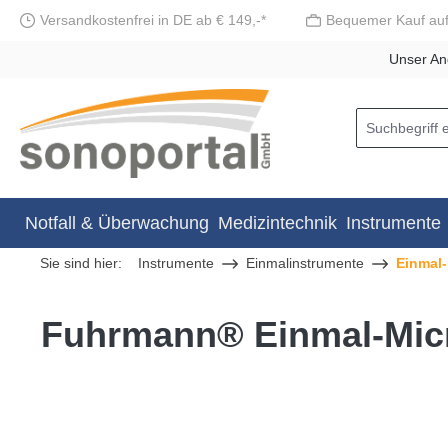
Versandkostenfrei in DE ab € 149,-*
Bequemer Kauf au
springen
Zur Hauptnavigation springen
Unser An
Notfall & Überwachung
Medizintechnik
Instrumente
Sie sind hier:
Instrumente
Einmalinstrumente
Einmal-
Fuhrmann® Einmal-Micr
Bildergalerie überspringen