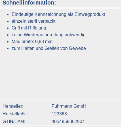
Schnellinformation:
Eindeutige Kennzeichnung als Einwegprodukt
einzeln steril verpackt
Griff mit Riffelung
keine Wiederaufbereitung notwendig
Maulbreite: 0,88 mm
zum Halten und Greifen von Gewebe
n um die Anzahl zu erhöhen oder zu reduzieren.
Hersteller
Fuhrmann GmbH
HerstellerNr
123363
GTIN/EAN
4054858302904