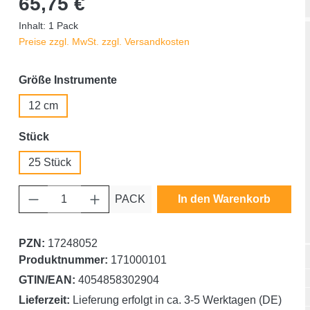
65,75 €
Inhalt:
1 Pack
Preise zzgl. MwSt. zzgl. Versandkosten
auswählen
Größe Instrumente
12 cm
auswählen
Stück
25 Stück
Produkt Anzahl: Gib den gewünschten Wert ein oder benutze die Schaltfläche
PACK
In den Warenkorb
PZN:
17248052
Produktnummer:
171000101
GTIN/EAN:
4054858302904
Lieferzeit:
Lieferung erfolgt in ca. 3-5 Werktagen (DE)