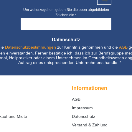
Um weiterzugehen, geben Sie die oben abgebildeten
Zeichen ein
*
Datenschutz
die
Datenschutzbestimmungen
zur Kenntnis genommen und die
AGB
ge
nen einverstanden. Ferner bestätige ich, dass ich zur Berufsgruppe me
nal, Heilpraktiker oder einem Unternehmen im Gesundheitswesen ang
Auftrag eines entsprechenden Unternehmens handle.
*
Informationen
AGB
Impressum
kauf und Miete
Datenschutz
Versand & Zahlung