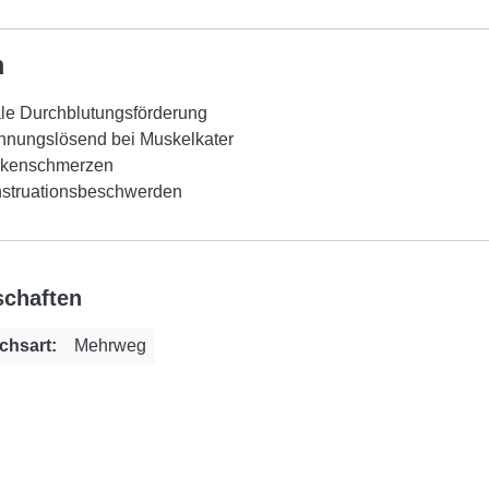
m
ale Durchblutungsförderung
nnungslösend bei Muskelkater
kenschmerzen
struationsbeschwerden
schaften
chsart:
Mehrweg