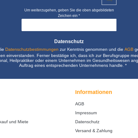
Um weiterzugehen, geben Sie die oben abgebildeten
Zeichen ein
*
Datenschutz
die
Datenschutzbestimmungen
zur Kenntnis genommen und die
AGB
ge
nen einverstanden. Ferner bestätige ich, dass ich zur Berufsgruppe me
nal, Heilpraktiker oder einem Unternehmen im Gesundheitswesen ang
Auftrag eines entsprechenden Unternehmens handle.
*
Informationen
AGB
Impressum
kauf und Miete
Datenschutz
Versand & Zahlung