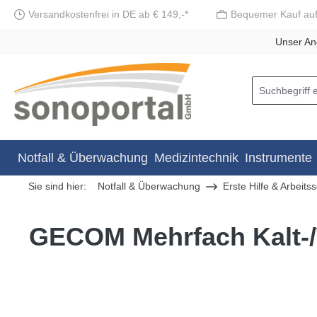
Versandkostenfrei in DE ab € 149,-*
Bequemer Kauf au
springen
Zur Hauptnavigation springen
Unser An
Notfall & Überwachung
Medizintechnik
Instrumente
Sie sind hier:
Notfall & Überwachung
Erste Hilfe & Arbeits
GECOM Mehrfach Kalt
Bildergalerie überspringen