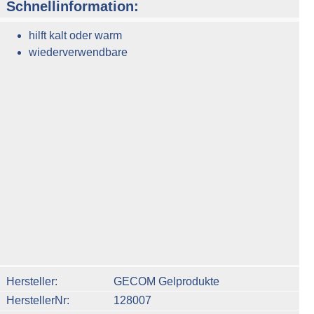
Schnellinformation:
hilft kalt oder warm
wiederverwendbare
n um die Anzahl zu erhöhen oder zu reduzieren.
Hersteller
GECOM Gelprodukte
HerstellerNr
128007