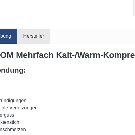
ibung
Hersteller
OM Mehrfach Kalt-/Warm-Kompr
ndung:
zündigungen
mpfe Verletzungen
terguss
ktenstich
nschmerzen