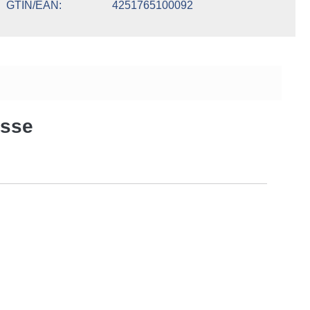
GTIN/EAN
4251765100092
esse