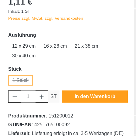
1,11 €
Inhalt:
1 ST
Preise zzgl. MwSt. zzgl. Versandkosten
auswählen
Ausführung
12 x 29 cm
16 x 26 cm
21 x 38 cm
30 x 40 cm
auswählen
Stück
1 Stück
(Diese Option ist zurzeit nicht verfügbar.)
Produkt Anzahl: Gib den gewünschten Wert ein oder benutze die Schaltfläche
ST
In den Warenkorb
Produktnummer:
151200012
GTIN/EAN:
4251765100092
Lieferzeit:
Lieferung erfolgt in ca. 3-5 Werktagen (DE)