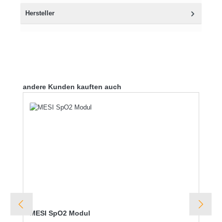
Hersteller
Produktgalerie überspringen
andere Kunden kauften auch
MESI SpO2 Modul