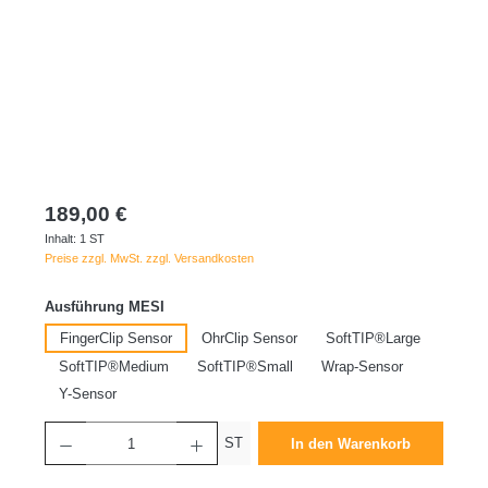
189,00 €
Inhalt:
1 ST
Preise zzgl. MwSt. zzgl. Versandkosten
auswählen
Ausführung MESI
FingerClip Sensor
OhrClip Sensor
SoftTIP®Large
SoftTIP®Medium
SoftTIP®Small
Wrap-Sensor
Y-Sensor
Produkt Anzahl: Gib den gewünschten Wert ein oder benutze die Schaltflächen um die 
ST
In den Warenkorb