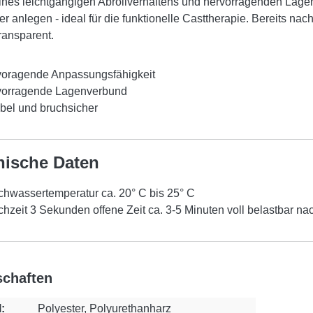
nes leichtgängigen Abrollverhaltens und hervorragenden Lagen
er anlegen - ideal für die funktionelle Casttherapie. Bereits nach
ransparent.
voragende Anpassungsfähigkeit
vorragende Lagenverbund
ibel und bruchsicher
nische Daten
chwassertemperatur ca. 20° C bis 25° C
hzeit 3 Sekunden offene Zeit ca. 3-5 Minuten voll belastbar n
schaften
:
Polyester, Polyurethanharz