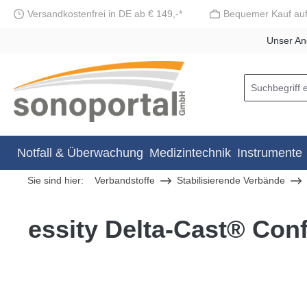
Versandkostenfrei in DE ab € 149,-*
Bequemer Kauf au
springen
Zur Hauptnavigation springen
Unser An
Notfall & Überwachung
Medizintechnik
Instrumente
Sie sind hier:
Verbandstoffe
Stabilisierende Verbände
essity Delta-Cast® Con
Bildergalerie überspringen