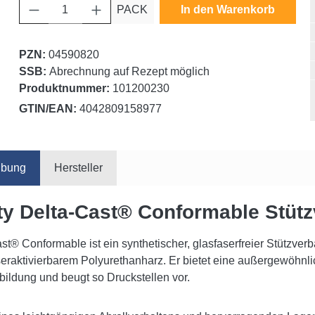
Produkt Anzahl: Gib den gewünschten Wert ein oder benutze die Schaltfläche
PACK
In den Warenkorb
PZN:
04590820
SSB:
Abrechnung auf Rezept möglich
Produktnummer:
101200230
GTIN/EAN:
4042809158977
ibung
Hersteller
ty Delta-Cast® Conformable Stüt
st® Conformable ist ein synthetischer, glasfaserfreier Stützve
eraktivierbarem Polyurethanharz. Er bietet eine außergewöhnli
ildung und beugt so Druckstellen vor.