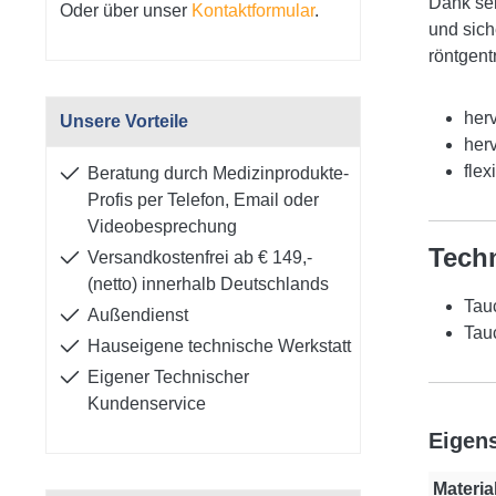
Dank sei
Oder über unser
Kontaktformular
.
und sich
röntgent
her
Unsere Vorteile
her
flex
Beratung durch Medizinprodukte-
Profis per Telefon, Email oder
Videobesprechung
Tech
Versandkostenfrei ab € 149,-
(netto) innerhalb Deutschlands
Tau
Außendienst
Tauc
Hauseigene technische Werkstatt
Eigener Technischer
Kundenservice
Eigen
Material