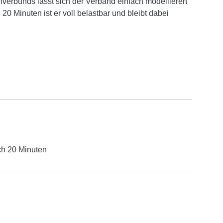
verbunds lässt sich der Verband einfach modellieren
 20 Minuten ist er voll belastbar und bleibt dabei
ach 20 Minuten