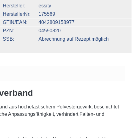
n um die Anzahl zu erhöhen oder zu reduzieren.
Hersteller
essity
HerstellerNr
175569
GTIN/EAN
4042809158977
PZN
04590820
SSB
Abrechnung auf Rezept möglich
zverband
rband aus hochelastischem Polyestergewirk, beschichtet
che Anpassungsfähigkeit, verhindert Falten- und