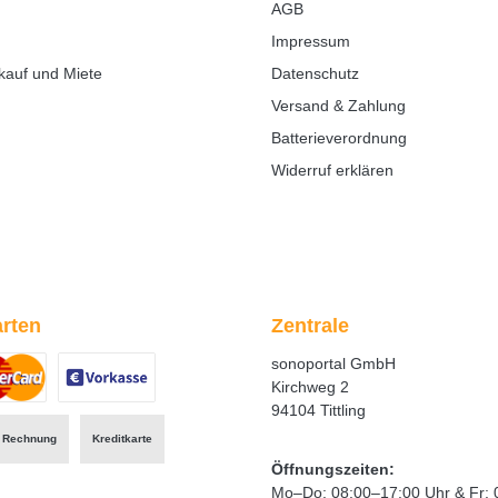
AGB
Impressum
kauf und Miete
Datenschutz
Versand & Zahlung
Batterieverordnung
Widerruf erklären
rten
Zentrale
sonoportal GmbH
Kirchweg 2
94104 Tittling
ertes Bild 1
zerdefiniertes Bild 2
Benutzerdefiniertes Bild 3
Rechnung
Kreditkarte
Öffnungszeiten:
Mo–Do: 08:00–17:00 Uhr & Fr: 