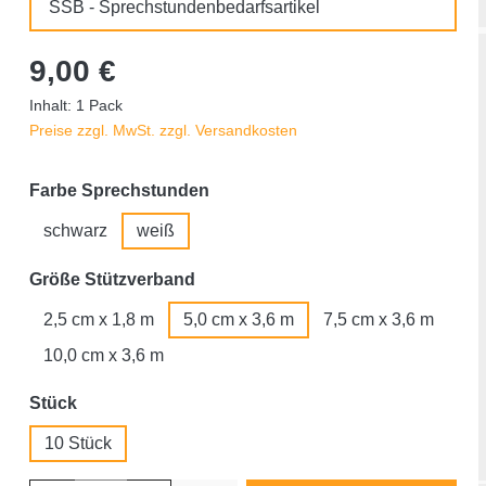
SSB - Sprechstundenbedarfsartikel
9,00 €
Inhalt:
1 Pack
Preise zzgl. MwSt. zzgl. Versandkosten
auswählen
Farbe Sprechstunden
schwarz
weiß
auswählen
Größe Stützverband
2,5 cm x 1,8 m
5,0 cm x 3,6 m
7,5 cm x 3,6 m
10,0 cm x 3,6 m
auswählen
Stück
10 Stück