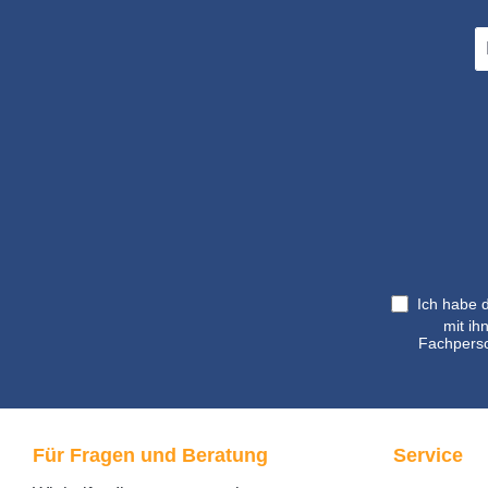
E-
Ma
A
*
Ich habe 
mit ih
Fachperso
Für Fragen und Beratung
Service