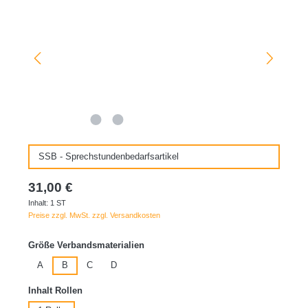
SSB - Sprechstundenbedarfsartikel
31,00 €
Inhalt:
1 ST
Preise zzgl. MwSt. zzgl. Versandkosten
auswählen
Größe Verbandsmaterialien
A
B
C
D
auswählen
Inhalt Rollen