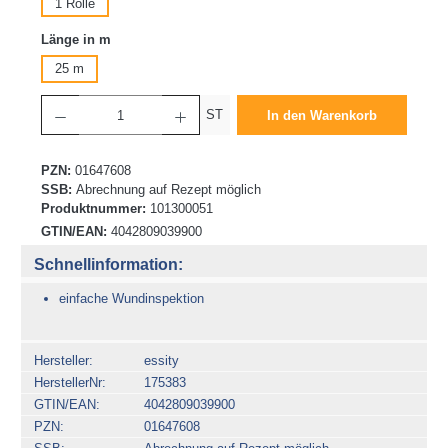
1 Rolle
auswählen
Länge in m
25 m
Produkt Anzahl: Gib den gewünschten Wert ein oder benutze die Schaltflächen um die 
ST
In den Warenkorb
PZN:
01647608
SSB:
Abrechnung auf Rezept möglich
Produktnummer:
101300051
GTIN/EAN:
4042809039900
Schnellinformation:
einfache Wundinspektion
Hersteller
essity
HerstellerNr
175383
GTIN/EAN
4042809039900
PZN
01647608