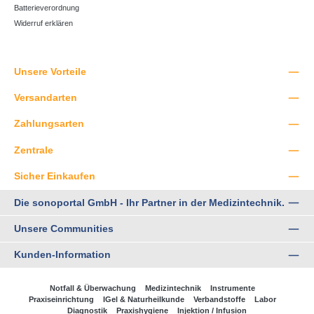
Batterieverordnung
Widerruf erklären
Unsere Vorteile
Versandarten
Zahlungsarten
Zentrale
Sicher Einkaufen
Die sonoportal GmbH - Ihr Partner in der Medizintechnik.
Unsere Communities
Kunden-Information
Notfall & Überwachung
Medizintechnik
Instrumente
Praxiseinrichtung
IGel & Naturheilkunde
Verbandstoffe
Labor
Diagnostik
Praxishygiene
Injektion / Infusion