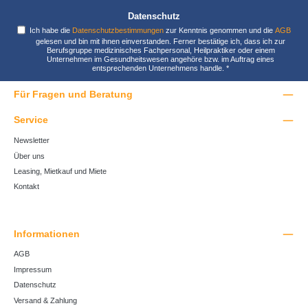
Datenschutz
Ich habe die
Datenschutzbestimmungen
zur Kenntnis genommen und die
AGB
gelesen und bin mit ihnen einverstanden. Ferner bestätige ich, dass ich zur
Berufsgruppe medizinisches Fachpersonal, Heilpraktiker oder einem
Unternehmen im Gesundheitswesen angehöre bzw. im Auftrag eines
entsprechenden Unternehmens handle.
*
Für Fragen und Beratung
Service
Newsletter
Über uns
Leasing, Mietkauf und Miete
Kontakt
Informationen
AGB
Impressum
Datenschutz
Versand & Zahlung