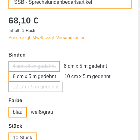
SSB - Sprechstundenbedarfsartikel
68,10 €
Inhalt:
1 Pack
Preise zzgl. MwSt. zzgl. Versandkosten
auswählen
Binden
4 cm x 5 m gedehnt
6 cm x 5 m gedehnt
(Diese Option ist zurzeit nicht verfügbar.)
8 cm x 5 m gedehnt
10 cm x 5 m gedehnt
12 cm x 5 m gedehnt
(Diese Option ist zurzeit nicht verfügbar.)
auswählen
Farbe
blau
weiß/grau
auswählen
Stück
10 Stück