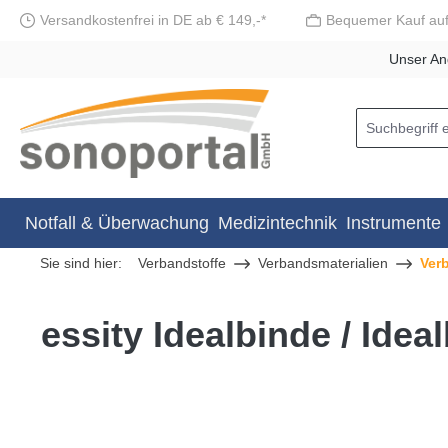
Versandkostenfrei in DE ab € 149,-*
Bequemer Kauf au
springen
Zur Hauptnavigation springen
Unser An
Notfall & Überwachung
Medizintechnik
Instrumente
Sie sind hier:
Verbandstoffe
Verbandsmaterialien
Ver
essity Idealbinde / Idea
Bildergalerie überspringen