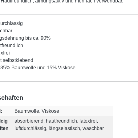
 Hautfreundlich, atmungsaktiv und mehrfach verwendbar.
durchlässig
chbar
gsdehnung bis ca. 90%
tfreundlich
xfrei
t selbstklebend
 85% Baumwolle und 15% Viskose
schaften
:
Baumwolle, Viskose
leig
absorbierend, hautfreundlich, latexfrei,
ften
luftdurchlässig, längselastisch, waschbar