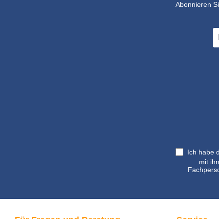
Abonnieren Si
E-
Ma
A
*
Ich habe 
mit ih
Fachperso