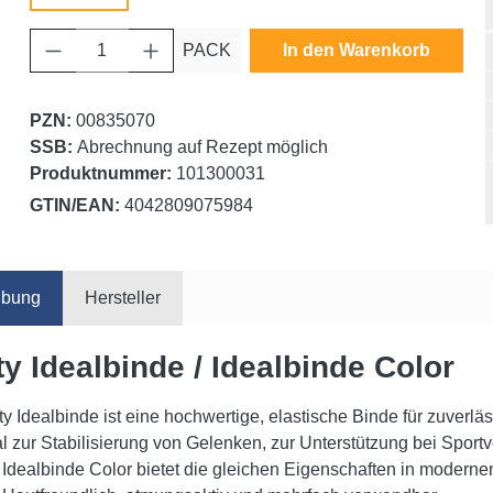
Produkt Anzahl: Gib den gewünschten Wert ein oder benutze die Schaltfläche
PACK
In den Warenkorb
PZN:
00835070
SSB:
Abrechnung auf Rezept möglich
Produktnummer:
101300031
GTIN/EAN:
4042809075984
ibung
Hersteller
ty Idealbinde / Idealbinde Color
ty Idealbinde ist eine hochwertige, elastische Binde für zuverl
al zur Stabilisierung von Gelenken, zur Unterstützung bei Spor
 Idealbinde Color bietet die gleichen Eigenschaften in modernen