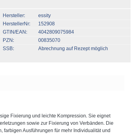
n um die Anzahl zu erhöhen oder zu reduzieren.
Hersteller
essity
HerstellerNr
152908
GTIN/EAN
4042809075984
PZN
00835070
SSB
Abrechnung auf Rezept möglich
ässige Fixierung und leichte Kompression. Sie eignet
tverletzungen sowie zur Fixierung von Verbänden. Die
, farbigen Ausführungen für mehr Individualität und