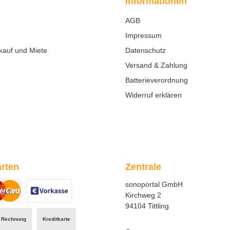
Informationen
AGB
Impressum
kauf und Miete
Datenschutz
Versand & Zahlung
Batterieverordnung
Widerruf erklären
rten
Zentrale
sonoportal GmbH
Kirchweg 2
94104 Tittling
ertes Bild 1
zerdefiniertes Bild 2
Benutzerdefiniertes Bild 3
Rechnung
Kreditkarte