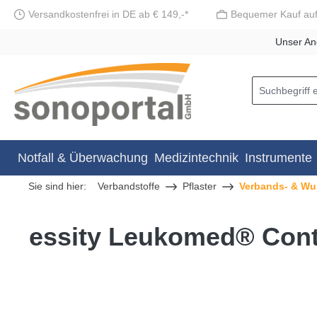
Versandkostenfrei in DE ab € 149,-*
Bequemer Kauf au
springen
Zur Hauptnavigation springen
Unser An
Notfall & Überwachung
Medizintechnik
Instrumente
Sie sind hier:
Verbandstoffe
Pflaster
Verbands- & Wu
essity Leukomed® Cont
Bildergalerie überspringen