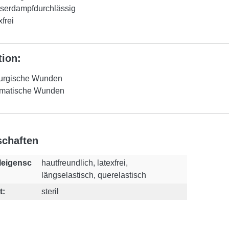
serdampfdurchlässig
xfrei
tion:
rurgische Wunden
umatische Wunden
schaften
leigensc
hautfreundlich, latexfrei,
längselastisch, querelastisch
t:
steril