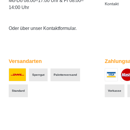
Mo-Do 08:00–17:00 Uhr & Fr 08:00–
Kontakt
14:00 Uhr
Oder über unser
Kontaktformular
.
Versandarten
Zahlungsa
Sperrgut
Palettenversand
Benutzerdefiniertes Bild 1
Benutzerdefini
Benut
Standard
Vorkasse