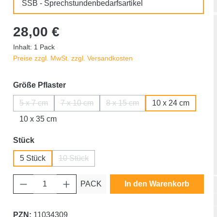
SSB - Sprechstundenbedarfsartikel
28,00 €
Inhalt:
1 Pack
Preise zzgl. MwSt. zzgl. Versandkosten
auswählen
Größe Pflaster
5 x 7 cm
7 x 10 cm
8 x 15 cm
10 x 24 cm
(Diese Option ist zurzeit nicht verfügbar.)
(Diese Option ist zurzeit nicht verfügbar.)
(Diese Option ist zurzeit nicht 
10 x 35 cm
auswählen
Stück
5 Stück
10 Stück
(Diese Option ist zurzeit nicht verfügbar.)
Produkt Anzahl: Gib den gewünschten Wert ein oder benutze die Schaltfläche
PACK
In den Warenkorb
PZN:
11034309