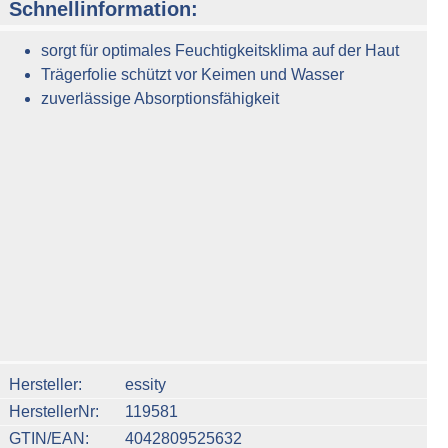
Schnellinformation:
sorgt für optimales Feuchtigkeitsklima auf der Haut
Trägerfolie schützt vor Keimen und Wasser
zuverlässige Absorptionsfähigkeit
verfügbar.)
n um die Anzahl zu erhöhen oder zu reduzieren.
Hersteller
essity
HerstellerNr
119581
GTIN/EAN
4042809525632