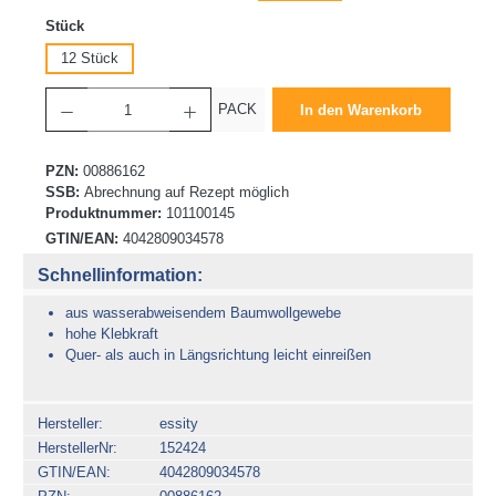
auswählen
Stück
12 Stück
Produkt Anzahl: Gib den gewünschten Wert ein oder benutze die Schaltflächen um die 
PACK
In den Warenkorb
PZN:
00886162
SSB:
Abrechnung auf Rezept möglich
Produktnummer:
101100145
GTIN/EAN:
4042809034578
Schnellinformation:
aus wasserabweisendem Baumwollgewebe
hohe Klebkraft
Quer- als auch in Längsrichtung leicht einreißen
Hersteller
essity
HerstellerNr
152424
GTIN/EAN
4042809034578