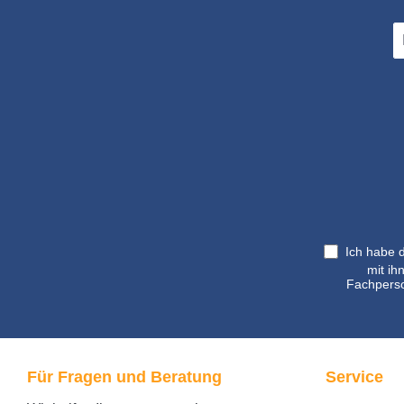
E-
Ma
A
*
Ich habe 
mit ih
Fachperso
Für Fragen und Beratung
Service