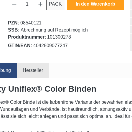
Produkt Anzahl: Gib den gewünschten Wert ein oder benutze die Schaltfläche
PACK
In den Warenkorb
PZN:
08540121
SSB:
Abrechnung auf Rezept möglich
Produktnummer:
101300278
GTIN/EAN:
4042809077247
ibung
Hersteller
ty Uniflex® Color Binden
lex® Color Binde ist die farbenfrohe Variante der bewährten elas
 Wundauflagen und Verbände, ist hautfreundlich, atmungsaktiv 
lässt sie sich leicht anlegen und passt sich optimal an. Ideal für