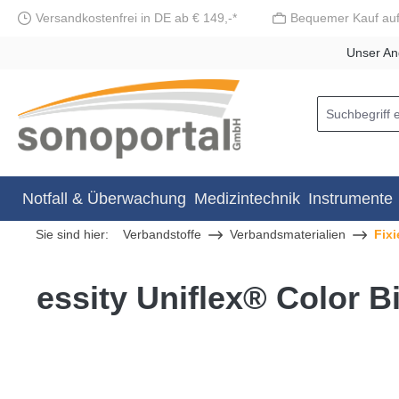
Versandkostenfrei in DE ab € 149,-*
Bequemer Kauf au
springen
Zur Hauptnavigation springen
Unser An
Notfall & Überwachung
Medizintechnik
Instrumente
Sie sind hier:
Verbandstoffe
Verbandsmaterialien
Fixi
essity Uniflex® Color B
Bildergalerie überspringen