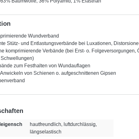
 63% Baumwolle, 36% Polyamid, 1% Elasthan
tion
primierende Wundverband
hte Stütz- und Entlastungsverbände bei Luxationen, Distorsionen
che komprimierende Verbände (bei Erst- o. Folgeversorgungen
 Schwellungen)
bände zum Festhalten von Wundauflagen
 Anwickeln von Schienen o. aufgeschnittenen Gipsen
benverband
schaften
leigensch
hautfreundlich, luftdurchlässig,
längselastisch