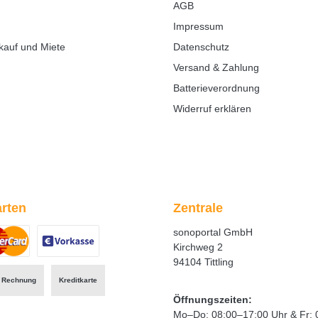
AGB
Impressum
kauf und Miete
Datenschutz
Versand & Zahlung
Batterieverordnung
Widerruf erklären
rten
Zentrale
sonoportal GmbH
Kirchweg 2
94104 Tittling
ertes Bild 1
zerdefiniertes Bild 2
Benutzerdefiniertes Bild 3
Rechnung
Kreditkarte
Öffnungszeiten:
Mo–Do: 08:00–17:00 Uhr & Fr: 