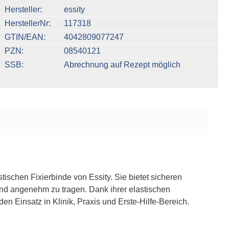
n um die Anzahl zu erhöhen oder zu reduzieren.
Hersteller
essity
HerstellerNr
117318
GTIN/EAN
4042809077247
PZN
08540121
SSB
Abrechnung auf Rezept möglich
tischen Fixierbinde von Essity. Sie bietet sicheren
und angenehm zu tragen. Dank ihrer elastischen
 den Einsatz in Klinik, Praxis und Erste-Hilfe-Bereich.