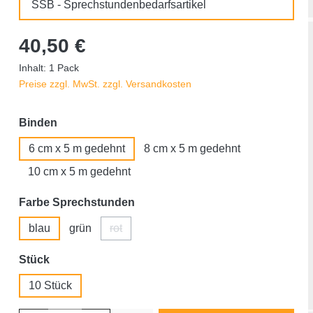
SSB - Sprechstundenbedarfsartikel
40,50 €
Inhalt:
1 Pack
Preise zzgl. MwSt. zzgl. Versandkosten
auswählen
Binden
6 cm x 5 m gedehnt
8 cm x 5 m gedehnt
10 cm x 5 m gedehnt
auswählen
Farbe Sprechstunden
blau
grün
rot
(Diese Option ist zurzeit nicht verfügbar.)
auswählen
Stück
10 Stück