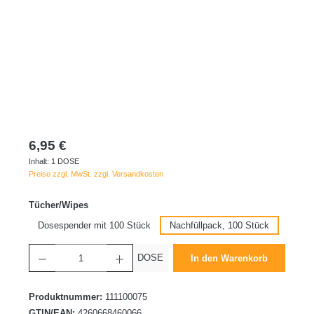
6,95 €
Inhalt:
1 DOSE
Preise zzgl. MwSt. zzgl. Versandkosten
auswählen
Tücher/Wipes
Dosespender mit 100 Stück
Nachfüllpack, 100 Stück
Produkt Anzahl: Gib den gewünschten Wert ein oder benutze die Schaltflächen um die 
DOSE
In den Warenkorb
Produktnummer:
111100075
GTIN/EAN:
4260668460066