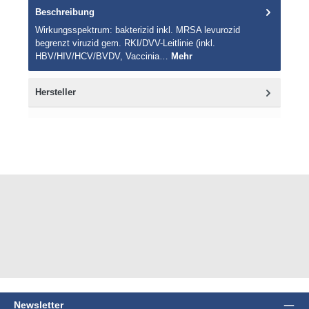
Beschreibung
Wirkungsspektrum: bakterizid inkl. MRSA levurozid
begrenzt viruzid gem. RKI/DVV-Leitlinie (inkl.
HBV/HIV/HCV/BVDV, Vaccinia…
Mehr
Hersteller
Newsletter