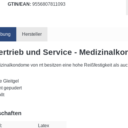
GTIN/EAN:
9556807811093
ibung
Hersteller
Vertrieb und Service - Medizinalk
zinalkondome von rrt besitzen eine hohe Reißfestigkeit als auc
e Gleitgel
ht gepudert
llt
schaften
:
Latex