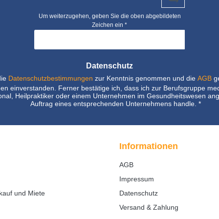
Um weiterzugehen, geben Sie die oben abgebildeten
Zeichen ein
*
Datenschutz
die
Datenschutzbestimmungen
zur Kenntnis genommen und die
AGB
ge
nen einverstanden. Ferner bestätige ich, dass ich zur Berufsgruppe me
nal, Heilpraktiker oder einem Unternehmen im Gesundheitswesen ang
Auftrag eines entsprechenden Unternehmens handle.
*
Informationen
AGB
Impressum
kauf und Miete
Datenschutz
Versand & Zahlung