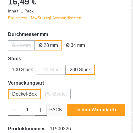
16,49 €
Inhalt:
1 Pack
Preise zzgl. MwSt. zzgl. Versandkosten
auswählen
Durchmesser mm
Ø 18 mm
Ø 28 mm
Ø 34 mm
(Diese Option ist zurzeit nicht verfügbar.)
auswählen
Stück
100 Stück
144 Stück
200 Stück
(Diese Option ist zurzeit nicht verfügbar.)
auswählen
Verpackungsart
Deckel-Box
PU-Beutel
(Diese Option ist zurzeit nicht verfügbar.)
Produkt Anzahl: Gib den gewünschten Wert ein oder benutze die Schaltfläche
PACK
In den Warenkorb
Produktnummer:
111500326