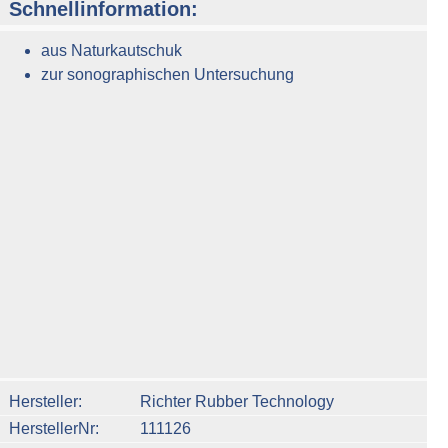
Schnellinformation:
aus Naturkautschuk
zur sonographischen Untersuchung
n um die Anzahl zu erhöhen oder zu reduzieren.
Hersteller
Richter Rubber Technology
HerstellerNr
111126