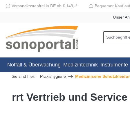
Versandkostenfrei in DE ab € 149,-*
Bequemer Kauf au
springen
Zur Hauptnavigation springen
Unser An
Notfall & Überwachung
Medizintechnik
Instrumente
Sie sind hier:
Praxishygiene
Medizinische Schutzkleidu
rrt Vertrieb und Servic
Bildergalerie überspringen