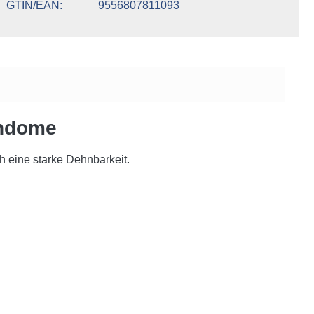
GTIN/EAN
9556807811093
ondome
h eine starke Dehnbarkeit.