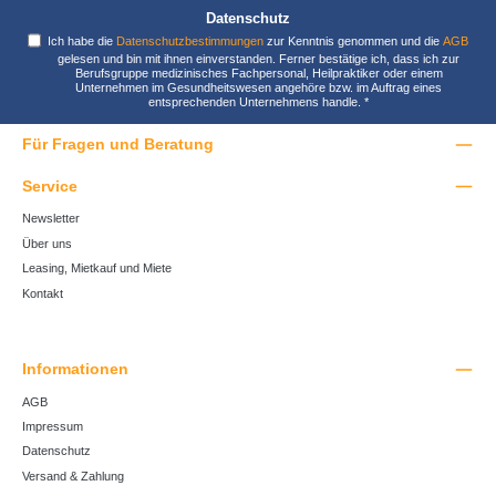
Datenschutz
Ich habe die
Datenschutzbestimmungen
zur Kenntnis genommen und die
AGB
gelesen und bin mit ihnen einverstanden. Ferner bestätige ich, dass ich zur
Berufsgruppe medizinisches Fachpersonal, Heilpraktiker oder einem
Unternehmen im Gesundheitswesen angehöre bzw. im Auftrag eines
entsprechenden Unternehmens handle.
*
Für Fragen und Beratung
Service
Newsletter
Über uns
Leasing, Mietkauf und Miete
Kontakt
Informationen
AGB
Impressum
Datenschutz
Versand & Zahlung