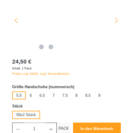
24,50 €
Inhalt:
1 Pack
Preise zzgl. MwSt. zzgl. Versandkosten
auswählen
Größe Handschuhe (nummerisch)
5,5
6
6,5
7
7,5
8
8,5
9
auswählen
Stück
50x2 Stück
Produkt Anzahl: Gib den gewünschten Wert ein oder benutze die Schaltflächen um die 
PACK
In den Warenkorb