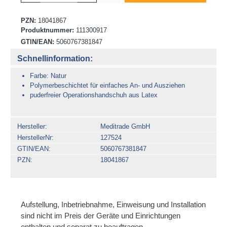
PZN:
18041867
Produktnummer:
111300917
GTIN/EAN:
5060767381847
Schnellinformation:
Farbe: Natur
Polymerbeschichtet für einfaches An- und Ausziehen
puderfreier Operationshandschuh aus Latex
Hersteller
Meditrade GmbH
HerstellerNr
127524
GTIN/EAN
5060767381847
PZN
18041867
Aufstellung, Inbetriebnahme, Einweisung und Installation
sind nicht im Preis der Geräte und Einrichtungen
enthalten und separat zu beauftragen.