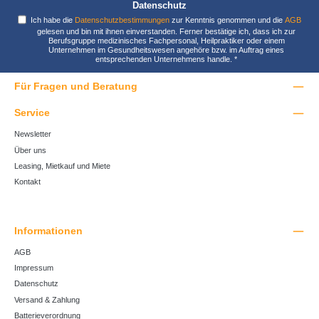
Datenschutz
Ich habe die
Datenschutzbestimmungen
zur Kenntnis genommen und die
AGB
gelesen und bin mit ihnen einverstanden. Ferner bestätige ich, dass ich zur
Berufsgruppe medizinisches Fachpersonal, Heilpraktiker oder einem
Unternehmen im Gesundheitswesen angehöre bzw. im Auftrag eines
entsprechenden Unternehmens handle.
*
Für Fragen und Beratung
Service
Newsletter
Über uns
Leasing, Mietkauf und Miete
Kontakt
Informationen
AGB
Impressum
Datenschutz
Versand & Zahlung
Batterieverordnung