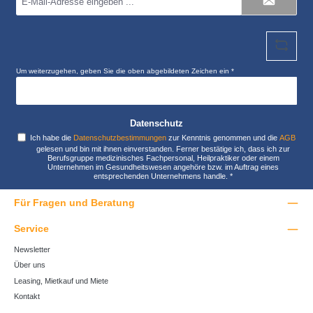
Mail-
Adresse
*
Um weiterzugehen, geben Sie die oben abgebildeten Zeichen ein
*
Datenschutz
Ich habe die
Datenschutzbestimmungen
zur Kenntnis genommen und die
AGB
gelesen und bin mit ihnen einverstanden. Ferner bestätige ich, dass ich zur
Berufsgruppe medizinisches Fachpersonal, Heilpraktiker oder einem
Unternehmen im Gesundheitswesen angehöre bzw. im Auftrag eines
entsprechenden Unternehmens handle.
*
Für Fragen und Beratung
Service
Newsletter
Über uns
Leasing, Mietkauf und Miete
Kontakt