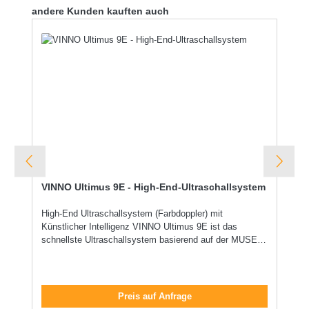
Produktgalerie überspringen
andere Kunden kauften auch
VINNO Ultimus 9E - High-End-Ultraschallsystem
High-End Ultraschallsystem (Farbdoppler) mit
Künstlicher Intelligenz VINNO Ultimus 9E ist das
schnellste Ultraschallsystem basierend auf der MUSE-
Plattform. Ausgestattet mit einer Vielzahl von KI-
gestützten Programmen für die Messung und Detektion
von Läsionen, sowie High-end kardiologische
Messprogrammen überzeugt das System durch
Preis auf Anfrage
überwältigende Diagnosegenauigkeit. Das Ultimus 9E ist